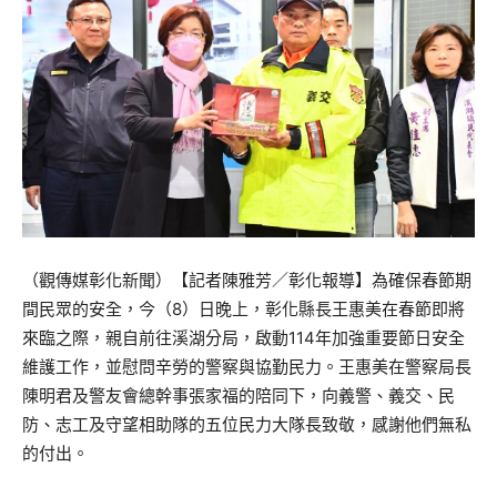
（觀傳媒彰化新聞）【記者陳雅芳／彰化報導】為確保春節期
間民眾的安全，今（8）日晚上，彰化縣長王惠美在春節即將
來臨之際，親自前往溪湖分局，啟動114年加強重要節日安全
維護工作，並慰問辛勞的警察與協勤民力。王惠美在警察局長
陳明君及警友會總幹事張家福的陪同下，向義警、義交、民
防、志工及守望相助隊的五位民力大隊長致敬，感謝他們無私
的付出。