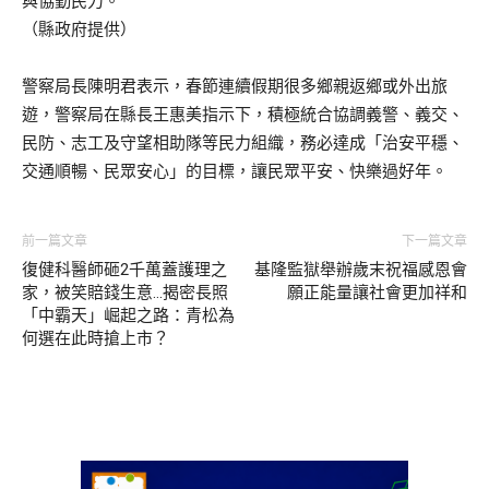
與協勤民力。
（縣政府提供）
警察局長陳明君表示，春節連續假期很多鄉親返鄉或外出旅
遊，警察局在縣長王惠美指示下，積極統合協調義警、義交、
民防、志工及守望相助隊等民力組織，務必達成「治安平穩、
交通順暢、民眾安心」的目標，讓民眾平安、快樂過好年。
前一篇文章
下一篇文章
復健科醫師砸2千萬蓋護理之
基隆監獄舉辦歲末祝福感恩會
家，被笑賠錢生意…揭密長照
願正能量讓社會更加祥和
「中霸天」崛起之路：青松為
何選在此時搶上市？