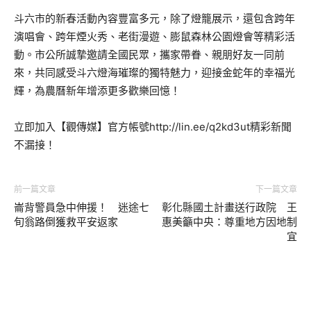
斗六市的新春活動內容豐富多元，除了燈籠展示，還包含跨年
演唱會、跨年煙火秀、老街漫遊、膨鼠森林公園燈會等精彩活
動。市公所誠摯邀請全國民眾，攜家帶眷、親朋好友一同前
來，共同感受斗六燈海璀璨的獨特魅力，迎接金蛇年的幸福光
輝，為農曆新年增添更多歡樂回憶！
立即加入【觀傳媒】官方帳號http://lin.ee/q2kd3ut精彩新聞
不漏接！
前一篇文章
下一篇文章
崙背警員急中伸援！ 迷途七
彰化縣國土計畫送行政院 王
旬翁路倒獲救平安返家
惠美籲中央：尊重地方因地制
宜