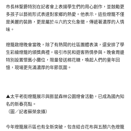
市長林聖爵特別在記者會上表揚學生們的用心創作，並鼓勵更
多孩子以藝術形式表達對家鄉的熱愛。他表示，這些燈籠不僅
是美麗的裝飾，更是屬於斗六的文化象徵，傳遞著濃厚的人情
味。
燈籠啟燈晚會當晚，除了有熱鬧的社區團體表演，還安排了學
生彩繪燈籠的頒獎典禮，吸引市民和遊客熱情參與。晚會周邊
特別設置懷舊小攤位，限量發送棉花糖，喚起人們的童年回
憶，現場更充滿濃厚的年節氛圍。
▲太平老街燈籠展示與膨鼠森林公園燈會活動，已成為國內知
名的新春亮點。
（圖／記者蘇榮泉攝）
今年燈籠展示區也有全新突破，包含結合花布與五顏六色燈籠