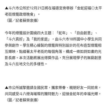
▲斗六市公所於12月21日將在福德宮旁舉辦「金蛇迎福◎太平
老街燈籠啟燈晚會」。
（圖／記者蘇榮泉攝）
今年的燈籠設計圍繞四大主題：「蛇年」、「自由創意」、
「斗六真好」及「我的家庭」，由斗六市18所國中小學生共同
參與創作。學生精心繪製的燈籠與特別設計的花布造型燈籠相
互輝映，點綴著太平老街的每個角落，構成一條如詩如畫的光
影長廊。本次活動將展出得獎作品，充分展現學子的無窮創意
及斗六在地文化的多樣性。
▲市公所誠摯邀請全國民眾，攜家帶眷、親朋好友一同前來，
共同感受斗六燈海璀璨的獨特魅力，迎接金蛇年的幸福光輝。
（圖／記者蘇榮泉攝）