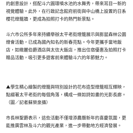
的創意設計，搭配斗六圓環噴水池的水舞秀，帶來耳目一新的
視覺體驗。此外，在行啟記念館府前街與中山橋上設置的日系
櫻花燈籠牆，更成為拍照打卡的熱門新景點。
斗六市公所多年來持續舉辦太平老街燈籠展示與膨鼠森林公園
燈會活動，已成為國內知名的新春亮點。今年更攜手當地飯
店，如緻麗伯爵酒店與太信大飯店，推出住宿優惠及拍照打卡
贈品活動，吸引更多遊客前來體驗斗六的年節魅力。
▲學生精心繪製的燈籠與特別設計的花布造型燈籠相互輝映，
點綴著太平老街的每個角落，構成一條如詩如畫的光影長廊。
（圖／記者蘇榮泉攝）
市長林聖爵表示，這些活動不僅增添農曆新年的喜慶氛圍，更
能推廣雲林及斗六的觀光產業，進一步帶動地方經濟發展。