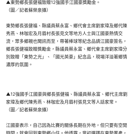
▲東勢鄉長張健福致贈12強國手江國豪獎勵金。
（圖／記者蘇榮泉攝）
東勢鄉長張健福、縣議員蔡永富、鄉代會主席劉家瑋及鄉代陳
秀燕、林咖宏及月眉村長張見文等地方人士與江國豪熱情交
流，眾多鄉親也聞訊而至，帶著棒球等紀念品請江國豪簽名，
鄉長張健福致贈獎勵金，縣議員蔡永富、鄉代會主席劉家瑋分
別致贈「東勢之光」、「國光英豪」紀念品，現場洋溢著鄉情
濃厚的氛圍。
▲12強國手江國豪與鄉長張健福、縣議員蔡永富、鄉代主席劉
家瑋及鄉代陳秀燕、林咖宏及月眉村張見文等人話家常。
（圖／記者蘇榮泉攝）
江國豪表示，自己因為比賽的關係長期在外地，但只要有空閒
時間，就會回到東勢鄉小住。他透露，當初選擇在東勢置產，