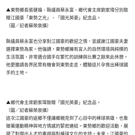
▲東勢鄉長張健福、縣議員蔡永富、鄉代會主席劉家瑋分別致
贈江國豪「東勢之光」、「國光英豪」紀念品。
（圖／記者蘇榮泉攝）
縣議員蔡永富也分享對江國豪的歡迎之情，並感謝江國豪夫妻
選擇東勢為家。他強調，東勢鄉擁有宜人的自然環境與純樸的
生活氛圍，非常適合國手在繁忙的訓練與比賽之餘來此休憩。
他更邀請各界民眾有機會到東勢走走，體驗這片孕育出棒球國
手的土地。
▲鄉代會主席劉家瑋致贈「國光英豪」紀念品。
（圖／記者蘇榮泉攝）
這次江國豪的返鄉不僅讓鄉親見到了心目中的棒球英雄，也象
徵著運動精神與地方情感的緊密連結。東勢鄉的歡迎活動，展
現了對傑出人才的重視與對棒球文化的支持。未來，江國豪的