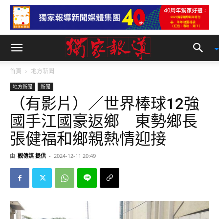
首頁
地方新聞
地方新聞
新聞
（有影片）／世界棒球12強
國手江國豪返鄉 東勢鄉長
張健福和鄉親熱情迎接
由
觀傳媒 提供
-
2024-12-11 20:49