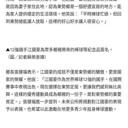
是因為妻子家住此地，認為東勢鄉是一個舒適宜居的地方，能
為家人提供穩定的生活環境。他笑說：「平時練球忙碌，但回
到東勢總能讓人放鬆，這裡的好山好水讓人很安心。」
▲12強國手江國豪為眾多鄉親帶來的棒球等紀念品簽名。
（圖／記者蘇榮泉攝）
鄉長張健福表示，江國豪的成就不僅是東勢鄉的驕傲，更是國
家的榮耀。他說：「江國豪作為世界棒球12強的國手，在國際
賽事中表現出色，現在選擇在東勢定居，更讓我們感到無比高
興。這樣的優秀運動員成為鄉親的一份子，是對東勢鄉的重要
肯定。」張健福進一步提到，未來公所將規劃對江國豪的表現
予以表揚，也希望以此激勵在地更多青少年投身棒球運動。