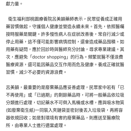
獻力量。
衛生福利部桃園療養院呂美韻藥師表示，民眾從養成正確用
藥習慣做起，守護個人健康並營造永續未來。首先，依照醫囑
按時服藥是關鍵。許多慢性病人在症狀改善後，常自行減少或
停止用藥，這不僅可能影響病情控制，還會造成藥品囤積。如
用藥有疑問，應於回診時與醫師充分討論，尋求專業建議。其
次，應避免「doctor shopping」的行為。頻繁就醫不僅浪費
醫療資源，還可能因藥品交互作用而危及健康。養成正確就醫
習慣，減少不必要的資源浪費。
呂美韻，最重要的是廢棄藥品應妥善處理，民眾家中若有「已
不再使用」或「已過期」的剩餘藥品時，可將一般藥品依垃圾
分類進行處理，切記藥水不可倒入馬桶或水槽，應與吸水物質
(如廢棄衛生紙)一同裝入夾鏈袋並密封後丟入垃圾袋，再將容
器依規回收；如是對環境有害的廢棄藥品，則應送至醫療院
所，由專業人士進行適當處理。