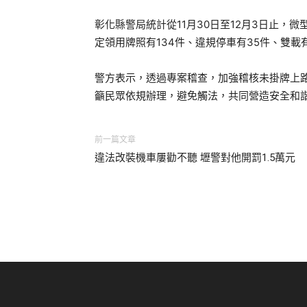
彰化縣警局統計從11月30日至12月3日止，
定領用牌照有134件、違規停車有35件、雙載有
警方表示，透過專案稽查，加強稽核未掛牌上
籲民眾依規辦理，避免觸法，共同營造安全和
前一篇文章
違法改裝機車屢勸不聽 壢警對他開罰1.5萬元