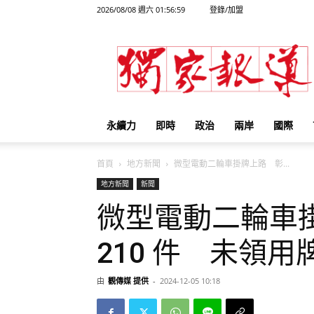
2026/08/08 週六 01:56:59
登錄/加盟
獨
家
報
導
永續力
即時
政治
兩岸
國際
首頁
地方新聞
微型電動二輪車掛牌上路 彰...
地方新聞
新聞
微型電動二輪車
210 件 未領用牌
由
觀傳媒 提供
-
2024-12-05 10:18