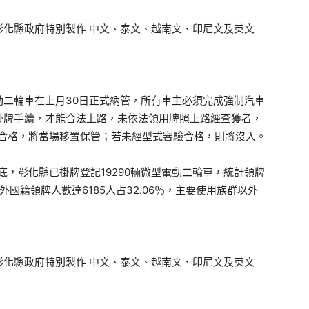
化縣政府特別製作 中文、泰文、越南文、印尼文及英文
動二輪車在上月30日正式納管，所有車主必須完成強制汽車
掛牌手續，才能合法上路，未依法領用牌照上路經查獲者，
審驗合格，將當場移置保管；若未經型式審驗合格，則將沒入。
月底，彰化縣已掛牌登記19290輛微型電動二輪車，統計領牌
，外國籍領牌人數達6185人占32.06％，主要使用族群以外
化縣政府特別製作 中文、泰文、越南文、印尼文及英文