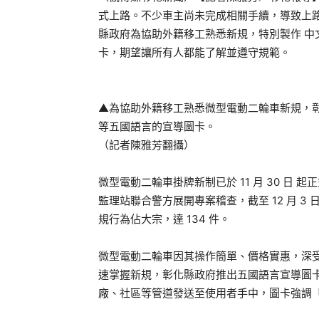
式上路。不少車主尚未完成相關手續，導致上
縣政府為協助外籍移工熟悉新規，特別製作 中
卡，期望讓所有人都能了解並遵守規範。
▲為協助外籍移工熟悉微型電動二輪車新規，彰
等五國語言的宣導圖卡。
（記者陳雅芳翻攝）
微型電動二輪車掛牌新制已於 11 月 30 日
監理站聯合警方展開專案稽查，截至 12 月 3 
規行為佔大宗，達 134 件。
微型電動二輪車因其操作簡單、價格實惠，深
速掌握新規，彰化縣政府推出五國語言宣導圖
廠、社區等管道發送至使用者手中，圖卡強調