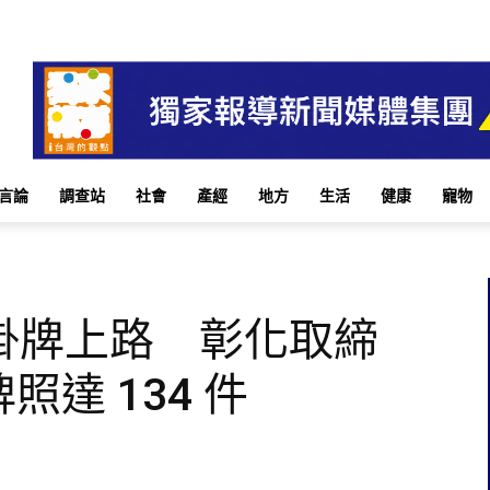
言論
調查站
社會
產經
地方
生活
健康
寵物
掛牌上路 彰化取締
照達 134 件