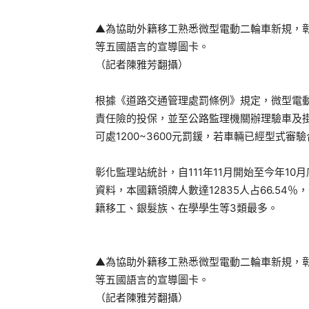
▲為協助外籍移工熟悉微型電動二輪車新規，彰
等五國語言的宣導圖卡。
（記者陳雅芳翻攝）
根據《道路交通管理處罰條例》規定，微型電
責任險的投保，並至公路監理機關辦理驗車及
可處1200~3600元罰鍰，若車輛已經型式
彰化監理站統計，自111年11月開始至今年10
資料，本國籍領牌人數達12835人占66.54％
籍移工、銀髮族、在學學生等3類最多。
▲為協助外籍移工熟悉微型電動二輪車新規，彰
等五國語言的宣導圖卡。
（記者陳雅芳翻攝）