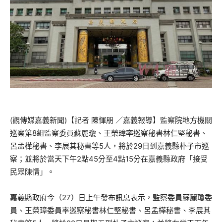
(觀傳媒嘉義新聞)【記者 陳惲朋 ／嘉義報導】監察院地方機關
巡察第8組監察委員蘇麗瓊、王榮璋率巡察秘書林仁堅秘書、
呂孟樺秘書、李展其秘書等5人，將於29日到嘉義縣朴子市巡
察；並將於當天下午2點45分至4點15分在嘉義縣政府「接受
民眾陳情」。
嘉義縣政府今（27）日上午發布訊息表示，監察委員蘇麗瓊委
員、王榮璋委員率巡察秘書林仁堅秘書、呂孟樺秘書、李展其