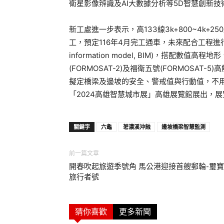
衛星影像辨識及AI大數據分析等5D智慧創新
新工處進一步表示，高133線3k+800~4k+
工，預定116年4月完工通車，未來配合工程進行
information model, BIM)，搭配
(FORMOSAT-2)及福衛五號(FORMOSA
擬定橋梁及邊坡的安全、警戒值與行動值，不
「2024高雄智慧城市展」高雄展覽館展出，展
關鍵字
六龜
荖濃溪沖蝕
邊坡橋梁智慧監測
前一篇文章
開春吹起旅遊季號角 馬公港迎接首艘郵輪-璽寶
旅行者號
猜你喜歡
更多新聞