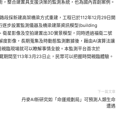
技術，整合建置具支援決策的監測系統，也為國內首創案例。
250路段採新建高架橋梁方式重建，工程已於112年12月29日開
逐步設置監測儀器及橋梁建築資訊模型(building
數值高程地形、衛星影像及空拍建置出3D實景模型，同時透過福衛二號
T-5)高解度影像，長期蒐集及時動態監測數據後，藉由AI演算法讓
用親臨現場就可以瞭解事情全貌。本監測平台首次於
覽期間至113年3月23日止，民眾可以把握時間親臨體驗。
下一篇文章
丹麥AI新研究如「命運規劃局」可預測人類生命
遭遇