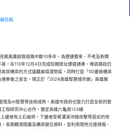
段受莫拉克颱風重創致道路中斷10多年，為便捷寶來、不老及新開
易，在110年12月4日完成短期原址便道通車，唯該路段仍
建高架橋梁的方式遠離崩塌潛勢區，同時打造「5D邊坡橋梁
通車後之安全，現正於「2024高雄智慧城市展」高雄展
處理及AI智慧等技術成熟，高雄市政府也致力打造全新的智
工程研究中心合作，選定高雄六龜高133線
該路段上邊坡有土石崩坍，下邊坡受荖濃溪沖蝕攻擊等惡劣的地
後，長期觀測雨量及橋梁變位資料，並利用現地光達掃描、