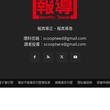
報真導正、報真導善
爆料信箱：scooptwed@gmail.com
讀者投書：scooptwre@gmail.com
電子書訂閱
雜誌平面廣告刊登價目表
網路廣告刊登
隱私權說明
授權申請