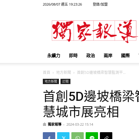
2026/08/07 週五 19:23:26
登錄/加盟
獨
家
報
導
永續力
即時
政治
兩岸
國際
首頁
地方新聞
首創5D邊坡橋梁智慧監測平...
地方新聞
訂閱
首創5D邊坡橋梁
慧城市展亮相
由
獨家報導
-
2024-03-22 15:14