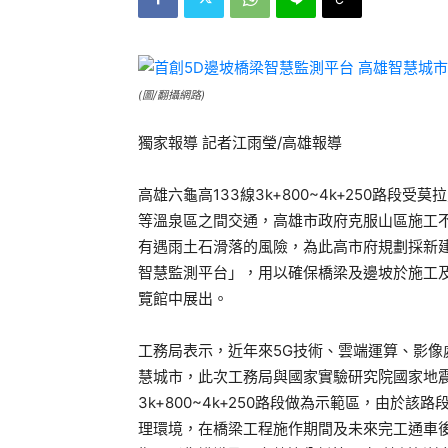
(圖/翻攝網路)
獨家報導 記者江雨瑩/高雄報導
高雄六龜高133線3k+800~4k+250路
等溫泉區之間交通，高雄市政府克服山區施工不
有遇雨土石滑落的風險，為此高市府規劃採新
智慧監測平台」，用以確保橋梁及邊坡於施工及
覽館中展出。
工務局表示，近年來5G技術、雲端運算、影像
慧城市，此次工務局與國家實驗研究院國家地震
3k+800~4k+250路段做為示範區，由於
理環境，在橋梁工程施作期間及未來完工通車