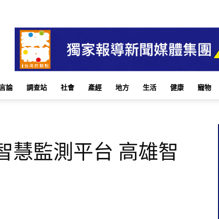
言論
調查站
社會
產經
地方
生活
健康
寵物
智慧監測平台 高雄智