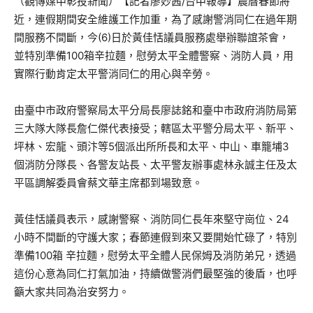
（觀傳媒中彰投新聞）【記者廖妙茜/台中報導】農曆春節將
近，連假期間安全維護工作加重，為了感謝警消同仁在過年期
間服務不間斷，今(6)日於黃佳恬議員服務處舉辦聯誼茶會，
並特別準備100箱辛拉麵，慰勞太平全體警察、消防人員，用
實際行動肯定太平警消同仁的用心與辛勞。
由臺中市政府警察局太平分局長廖誌銘和臺中市政府消防局第
三大隊大隊長詹仁傑代表接受；轄區太平警分局太平、新平、
坪林、宏龍、頭汴等5個派出所所長和太平、中山、車籠埔3
個消防分隊長、各警友站長、太平警友辦事處林永誠主任及太
平區調解委員會蔡文華主席都到場致意。
黃佳恬議員表示，感謝警察、消防同仁長年來堅守崗位、24
小時不間斷的守護大家；春節連假到來又要開始忙碌了，特別
準備100箱 辛拉麵，慰勞太平全體人民保姆及消防弟兄，透過
這份心意為同仁打氣加油，持續做警消們最堅強的後盾，也呼
籲大家共同為治安努力。