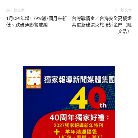
前一篇文章
下一篇文章
1月CPI年增1.79%創7個月來新
台灣戰情室／台海安全亮橘燈
低、跌破通膨警戒線
共軍新建遠火旅接近金門（陸
文浩）