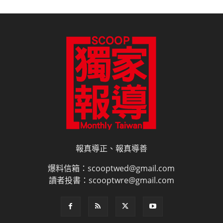
報真導正、報真導善
爆料信箱：scooptwed@gmail.com
讀者投書：scooptwre@gmail.com