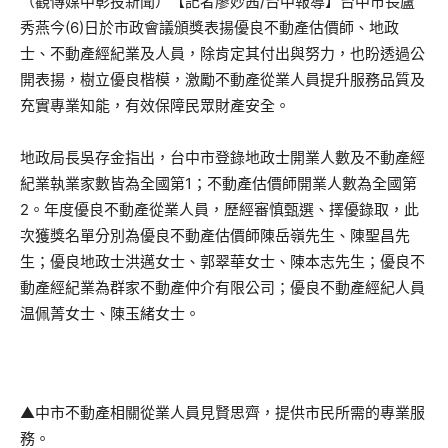
（觀傳媒中彰投新聞）【記者廖妙茜/台中報導】台中市長盧
秀燕今(6)日於市政會議頒獎表揚優良不動產估價師、地政
士、不動產經紀業及人員，除肯定其付出與努力，也盼透過公
開表揚，樹立優良楷模，激勵不動產從業人員提升服務品質及
充實專業知能，有效保障民眾財產安全。
地政局長吳存金指出，台中市登錄地政士開業人數及不動產經
紀業執業家數皆為全國第1；不動產估價師開業人數為全國第
2。年度優良不動產從業人員，歷經審慎甄選、擇優錄取，此
次獲獎名單分別為優良不動產估價師陳岳嶺先生、陳聖昌先
生；優良地政士洪邁女士、郭翠華女士、陳本志先生；優良不
動產經紀業為群家不動產仲介有限公司；優良不動產經紀人員
温佩菁女士、陳玉緒女士。
▲中市不動產相關從業人員見賢思齊，提供市民所需的專業服
務。