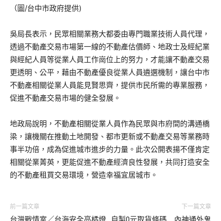
（圖/台中市政府提供)
吳局長表示，民眾相關業務大都委由專門職業技術人員代理，
透過不動產交易市場第一線的不動產估價師、地政士及經紀業
與經紀人員等從業人員工作崗位上的努力，才能讓不動產交易
更透明、公平，藉由不動產優良從業人員遴選機制，讓台中市
不動產相關從業人員能見賢思齊，提供市民所需的專業服務，
促進不動產交易市場的健全發展。
地政局說明，不動產相關從業人員作為民眾與市府間的溝通橋
梁，讓機關在推動土地開發、都市更新或不動產交易等業務時
事半功倍，成為促進城市進步的力量。此次公開表揚不僅肯定
相關從業菁英，更能促進不動產經濟良性發展，共同打造安全
的不動產租買交易環境，營造幸福宜居城市。
前一篇文章
下一篇文章
台灣戰情室／台海安全亮橘燈
自製0元取貨條碼 內神通外鬼