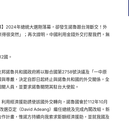
】2024年總統大選剛落幕，卻發生諾魯跟台灣斷交！外
來得很突然」；再次證明，中國利用金錢外交打壓我們，無
12國。
邦諾魯共和國政府將以聯合國第2758號決議及「一中原
權與尊嚴，決定自即日起終止與諾魯共和國的外交關係，全
相關人員，並要求諾魯關閉其駐台大使館。
利用經濟援助誘使該國外交轉向，諾魯國會於112年10月
選亞定（David Adeang）繼任總統及完成內閣改組。新
合作計畫，惟諾方持續向我索求鉅額經濟援助，並就我國及