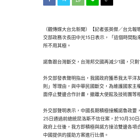
（觀傳媒大台北新聞）【記者張英傑／台北報導
交部政務次長田中光15日表示，「這個時間點
所不用其極。
諾魯跟台灣斷交，台灣邦交國再減少1國，只剩
外交部發表聲明指出，我國政府獲悉我太平洋友
則」等理由，與中華民國斷交，為維護國家主
面停止雙邊合作計畫，撤離大使館及技術團等
外交部聲明表示，中國長期積極接觸諾魯政要，
25日通過前總統昆洛斯不信任案，於10月30日改
政府上任後，我方即積極與諾方接洽雙邊各項
中國提供的援助方案進行比價。