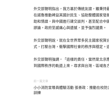
外交部聲明指出，我方基於傳統友誼，雖秉持
在諾魯推動裨益其國計民生、協助整體國家發
助和情誼，與中國進行建交談判，甚至配合中國
謬論，政府至感痛心與遺憾，並予強烈譴責。
外交部聲明說，就在全世界眾多民主國家祝賀
式，打壓台灣，衝擊國際社會的秩序與穩定。
外交部聲明強調，「這樣的責任，當然是北京
到國際秩序的軌道上來，尋求與台灣、區域各
前一篇文章
小小消防宣導員體驗活動 張善政：推動在校防
訓練