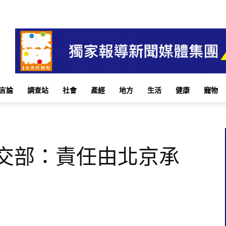
言論
調查站
社會
產經
地方
生活
健康
寵物
外交部：責任由北京承