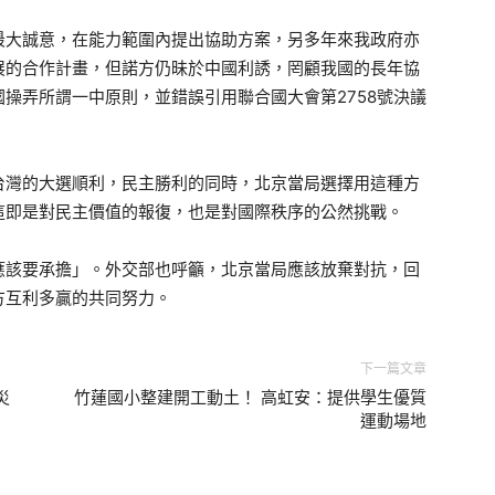
最大誠意，在能力範圍內提出協助方案，另多年來我政府亦
展的合作計畫，但諾方仍昧於中國利誘，罔顧我國的長年協
操弄所謂一中原則，並錯誤引用聯合國大會第2758號決議
台灣的大選順利，民主勝利的同時，北京當局選擇用這種方
這即是對民主價值的報復，也是對國際秩序的公然挑戰。
應該要承擔」。外交部也呼籲，北京當局應該放棄對抗，回
方互利多贏的共同努力。
下一篇文章
災
竹蓮國小整建開工動土！ 高虹安：提供學生優質
運動場地