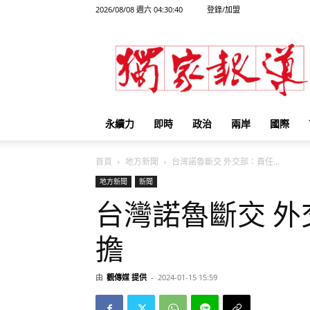
2026/08/08 週六 04:30:40
登錄/加盟
獨
家
報
導
永續力
即時
政治
兩岸
國際
首頁
地方新聞
台灣諾魯斷交 外交部：責任...
地方新聞
新聞
台灣諾魯斷交 
擔
由
觀傳媒 提供
-
2024-01-15 15:59