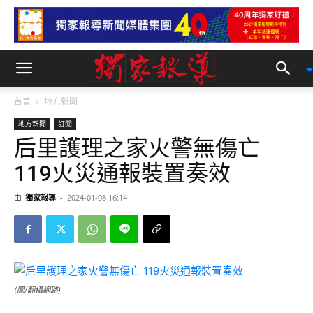
首頁
地方新聞
地方新聞
訂閱
后里護理之家火警無傷亡
119火災通報裝置奏效
由
獨家報導
-
2024-01-08 16:14
(圖/翻攝網路)