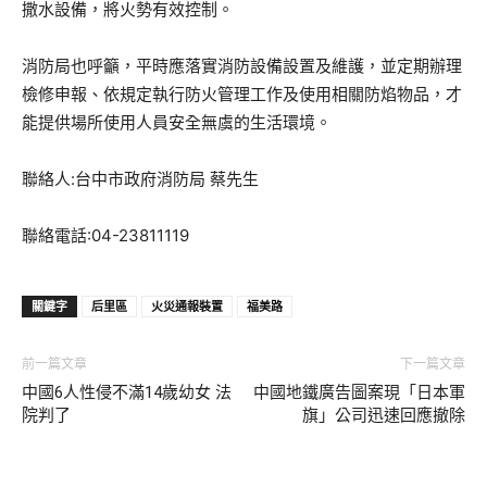
撒水設備，將火勢有效控制。
消防局也呼籲，平時應落實消防設備設置及維護，並定期辦理
檢修申報、依規定執行防火管理工作及使用相關防焰物品，才
能提供場所使用人員安全無虞的生活環境。
聯絡人:台中市政府消防局 蔡先生
聯絡電話:04-23811119
關鍵字
后里區
火災通報裝置
福美路
前一篇文章
下一篇文章
中國6人性侵不滿14歲幼女 法
中國地鐵廣告圖案現「日本軍
院判了
旗」公司迅速回應撤除