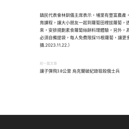
鎮民代表會林釧儀主席表示，埔里有豐富農產
育課程，讓大小朋友一起到蘿蔔田裡拔蘿蔔，
來，安排規劃素食蘿蔔絲餅料理體驗，另外，
必須自備提袋，每人免費限採15根蘿蔔，讓更
攝.2023.11.22.）
前一篇文章
讓子彈飛3.8公里 烏克蘭破紀錄狙殺俄士兵