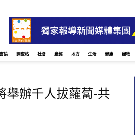
言論
調查站
社會
產經
地方
生活
健康
寵物
將舉辦千人拔蘿蔔-共