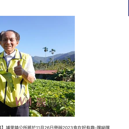
埔里鎮公所將於11月26日舉辦2023食在好有趣-嘿呦嘿