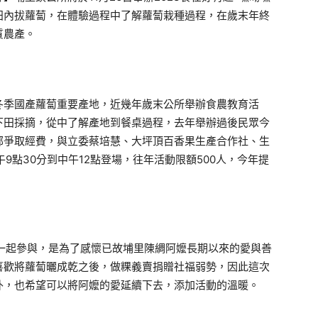
田內拔蘿蔔，在體驗過程中了解蘿蔔栽種過程，在歲末年終
質農產。
冬季國產蘿蔔重要產地，近幾年歲末公所舉辦食農教育活
下田採摘，從中了解產地到餐桌過程，去年舉辦過後民眾今
部爭取經費，與立委蔡培慧、大坪頂百香果生產合作社、生
9點30分到中午12點登場，往年活動限額500人，今年提
一起參與，是為了感懷已故埔里陳綢阿嬤長期以來的愛與善
喜歡將蘿蔔曬成乾之後，做粿義賣捐贈社福弱勢，因此這次
外，也希望可以將阿嬤的愛延續下去，添加活動的溫暖。