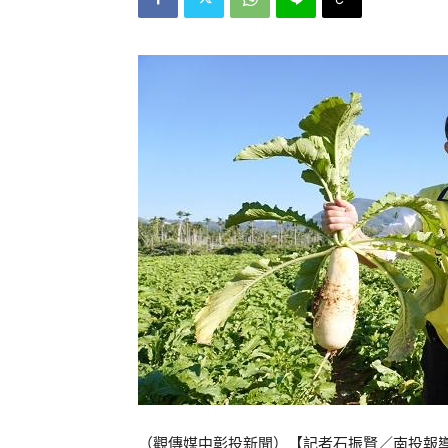
（觀傳媒中彰投新聞）【記者石振賢／南投報導】