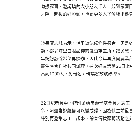
呦拔蘿蔔，邀請鎮內大小朋友千人一起到蘿蔔
之際一起拔的好彩頭，也讓更多人了解埔里優
鎮長廖志城表示，埔里鎮氣候條件適合，更是
動，都以埔里白娘品種的蘿蔔為主角，讓民眾
年紛紛敲碗希望再續辦，因此今年再度向農業
薑生產合作社共同辦理，這次好康活動26日上午
高到1000人，免報名，現場發放號碼牌。
22日記者會中，特別邀請良顯堂基金會之志工
舉，阿嬤常說蘿蔔可以變成錢，因為他生前最
特別再邀集志工一起來，除宣傳拔蘿蔔活動之