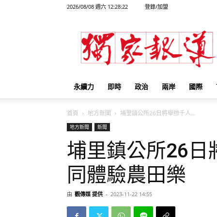
2026/08/08 週六 12:28:22
登錄/加盟
獨
家
報
導
永續力
即時
政治
兩岸
國際
首頁
地方新聞
埔里鎮公所26日將舉辦千人...
地方新聞
新聞
埔里鎮公所26日
同體驗農田樂
由
觀傳媒 提供
-
2023-11-22 14:55