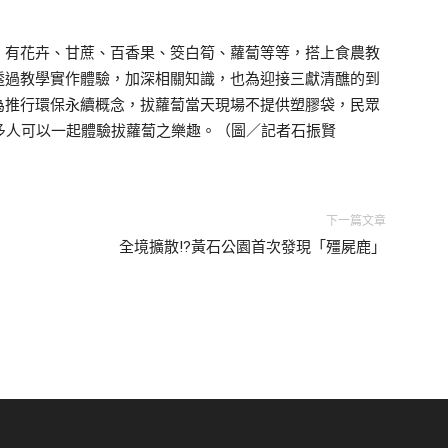
，有花卉、甘蔗、百香果、筊白筍、蘿蔔等等，搭上食農教
透過教學實作體驗，加深相關知識，也為迎接三獻清醮的到
為推行環保永續概念，拔蘿蔔當天現場不提供塑膠袋，民眾
多人可以一起體驗拔蘿蔔之樂趣。（圖／記者石振賢
下一篇文章
全境擴散!?黃石公園首次發現「殭屍鹿」