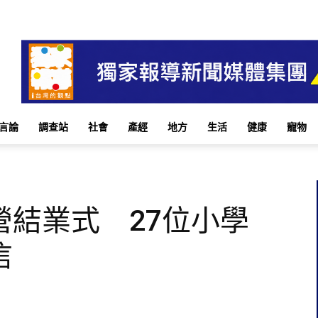
言論
調查站
社會
產經
地方
生活
健康
寵物
營結業式 27位小學
信