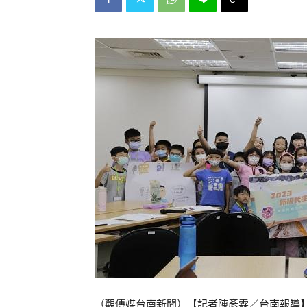
（觀傳媒台南新聞）【記者陳彥霖／台南報導】