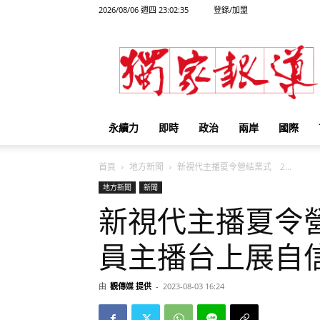
2026/08/06 週四 23:02:35
登錄/加盟
獨
家
報
導
永續力
即時
政治
兩岸
國際
首頁
地方新聞
新視代主播夏令營結業式 2...
地方新聞
新聞
新視代主播夏令
員主播台上展自
由
觀傳媒 提供
-
2023-08-03 16:24