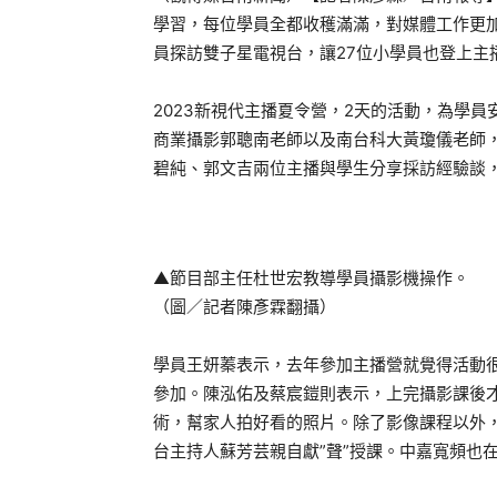
學習，每位學員全都收穫滿滿，對媒體工作更
員探訪雙子星電視台，讓27位小學員也登上主
2023新視代主播夏令營，2天的活動，為學
商業攝影郭聰南老師以及南台科大黃瓊儀老師，
碧純、郭文吉兩位主播與學生分享採訪經驗談
▲節目部主任杜世宏教導學員攝影機操作。
（圖／記者陳彥霖翻攝）
學員王妍蓁表示，去年參加主播營就覺得活動
參加。陳泓佑及蔡宸鎧則表示，上完攝影課後
術，幫家人拍好看的照片。除了影像課程以外
台主持人蘇芳芸親自獻”聲”授課。中嘉寬頻也