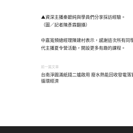
▲資深主播秦碧純與學員們分享採訪經驗。
（圖／記者陳彥霖翻攝）
中嘉寬頻總經理陳建村表示，感謝這次所有同
代主播夏令營活動，開設更多有趣的課程。
前一篇文章
台南淨圓滿紙錢二爐啟用 廢水熱能回收發電落
循環經濟