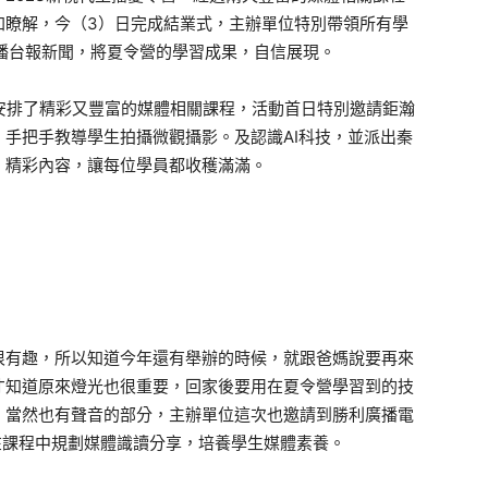
加瞭解，今（3）日完成結業式，主辦單位特別帶領所有學
播台報新聞，將夏令營的學習成果，自信展現。
員安排了精彩又豐富的媒體相關課程，活動首日特別邀請鉅瀚
手把手教導學生拍攝微觀攝影。及認識AI科技，並派出秦
，精彩內容，讓每位學員都收穫滿滿。
很有趣，所以知道今年還有舉辦的時候，就跟爸媽說要再來
才知道原來燈光也很重要，回家後要用在夏令營學習到的技
，當然也有聲音的部分，主辦單位這次也邀請到勝利廣播電
在課程中規劃媒體識讀分享，培養學生媒體素養。