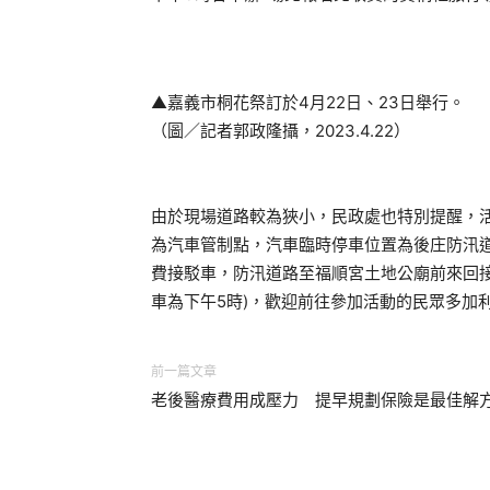
▲嘉義市桐花祭訂於4月22日、23日舉行。
（圖／記者郭政隆攝，2023.4.22）
由於現場道路較為狹小，民政處也特別提醒，活
為汽車管制點，汽車臨時停車位置為後庄防汛
費接駁車，防汛道路至福順宮土地公廟前來回接送
車為下午5時)，歡迎前往參加活動的民眾多加
前一篇文章
老後醫療費用成壓力 提早規劃保險是最佳解