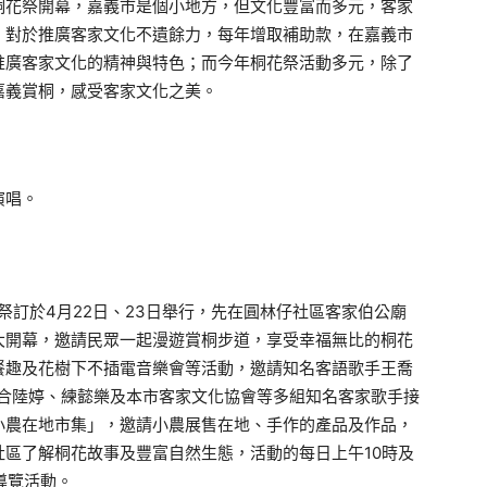
桐花祭開幕，嘉義市是個小地方，但文化豐富而多元，客家
，對於推廣客家文化不遺餘力，每年增取補助款，在嘉義市
推廣客家文化的精神與特色；而今年桐花祭活動多元，除了
嘉義賞桐，感受客家文化之美。
演唱。
祭訂於4月22日、23日舉行，先在圓林仔社區客家伯公廟
大開幕，邀請民眾一起漫遊賞桐步道，享受幸福無比的桐花
餐趣及花樹下不插電音樂會等活動，邀請知名客語歌手王喬
on結合陸婷、練懿樂及本市客家文化協會等多組知名客家歌手接
小農在地市集」，邀請小農展售在地、手作的產品及作品，
區了解桐花故事及豐富自然生態，活動的每日上午10時及
導覽活動。