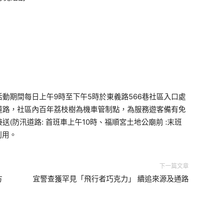
動期間每日上午9時至下午5時於東義路566巷社區入口處
道路，社區內百年荔枝樹為機車管制點，為服務遊客備有免
(防汛道路: 首班車上午10時、福順宮土地公廟前 :末班
利用。
下一篇文章
方
宜警查獲罕見「飛行者巧克力」 續追來源及通路