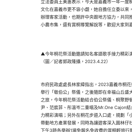
立法委員王美惠表示，今天是嘉義市一年一度
文化在嘉義市更不容小覷，她自擔任立委以來
辦理客家活動，也期許中央跟地方協力，共同
小農市集，還有賞桐導覽解說等，歡迎大家到
▲今年桐花祭活動邀請知名客語歌手接力精彩
（圖／記者郭政隆攝，2023.4.22）
市府民政處處長林家緯指出，2023嘉義市桐花
舉行「敬伯公」祭儀，之後隨即在幸福山丘盛
之旅，今年桐花祭活動結合伯公祭儀、桐聚野
尹、范宸菲、彤溫岑二重唱及Mr.One Caj
力精彩演唱；另外在桐花步道入口處，規劃「
帶動地方產業發展，同時為讓遊客深入圓林仔社
下午3時各舉辦1場免報名免收費的賞桐輕旅行