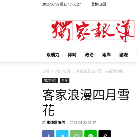
2026/08/09 週日 17:06:27
登錄/加盟
獨
家
報
導
永續力
即時
政治
兩岸
國際
首頁
地方新聞
客家浪漫四月雪 幸福與你桐...
地方新聞
新聞
客家浪漫四月雪
花
由
觀傳媒 提供
-
2023-04-22 07:17