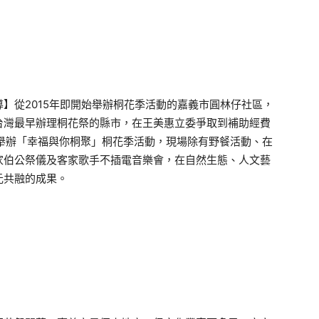
。
】從2015年即開始舉辦桐花季活動的嘉義市圓林仔社區，
台灣最早辦理桐花祭的縣市，在王美惠立委爭取到補助經費
同舉辦「幸福與你桐聚」桐花季活動，現場除有野餐活動、在
家伯公祭儀及客家歌手不插電音樂會，在自然生態、人文藝
元共融的成果。