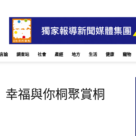
言論
調查站
社會
產經
地方
生活
健康
寵物
 幸福與你桐聚賞桐