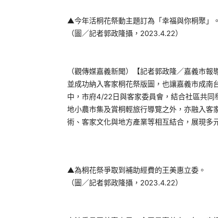
▲今年活桐花祭動主題訂為「幸福與你桐聚」
（圖／記者郭政隆攝，2023.4.22）
（觀傳媒嘉義新聞）【記者郭政隆／嘉義市報導
並成功納入客家桐花祭版圖，也讓嘉義市成南
中，市府4/22日與客家委員會，結合社區共
地小農市集及賞桐輕旅行導覽之外，亦融入客
術、客家文化與地方產業等相互結合，展現多
▲為桐花祭爭取到補助經費的王美惠立委。
（圖／記者郭政隆攝，2023.4.22）