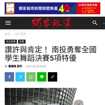
首頁
地方新聞
地方新聞
新聞
讚許與肯定！ 南投勇奪全國
學生舞蹈決賽5項特優
由
觀傳媒 提供
-
2023-04-20 06:00