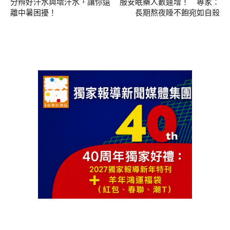
分辨好汗水與壞汗水，讓你遠
服安眠藥人數遽增！ 專家：
離中暑困擾！
長期熬夜睡不飽宛如自殺