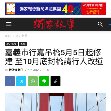
首頁
地方新聞
地方新聞
新聞
嘉義市行嘉吊橋5月5日起修
建 至10月底封橋請行人改道
由
觀傳媒 提供
-
2023-04-17 01:50