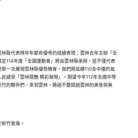
雲林縣代表隊年年都有優秀的成績表現；雲林去年主辦「全
定114年度「全國運動會」將由雲林縣承辦，這不僅代表
是一次展現雲林縣優勢機會，我們將延續110全中運的氣
民感受「雲林競艷 精彩無限」。期望今年112年全國中等
新竹的夥伴們，來到雲林，路過不要錯過雲林的美食與美
日於新竹登場。