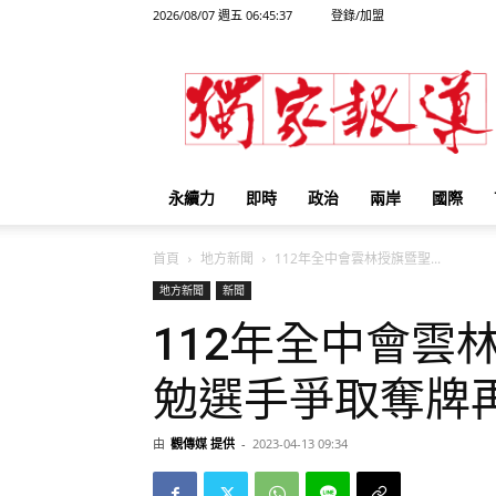
2026/08/07 週五 06:45:37
登錄/加盟
獨
家
報
導
永續力
即時
政治
兩岸
國際
首頁
地方新聞
112年全中會雲林授旗暨聖...
地方新聞
新聞
112年全中會雲
勉選手爭取奪牌
由
觀傳媒 提供
-
2023-04-13 09:34