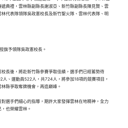
傳遞典禮，雲林縣副縣長謝淑亞、新竹縣副縣長陳見賢、雲
雲林代表隊領隊吳政憲校長及新竹聖火隊、雲林代表隊、明
亞授旗予領隊吳政憲校長。
憲校長後，將赴新竹縣參賽爭取佳績，選手們已經蓄勢待
2人、運動員522人，共724人，將參加18項的競賽項目，
雲林縣爭取奪牌機會，再造巔峰。
日對選手們細心的指導，期許大家發揮雲林在地精神，全力
己，也榮耀雲林。