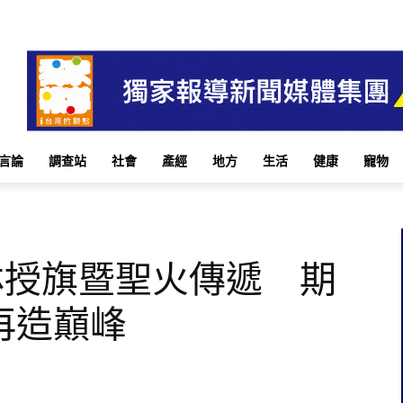
言論
調查站
社會
產經
地方
生活
健康
寵物
林授旗暨聖火傳遞 期
再造巔峰