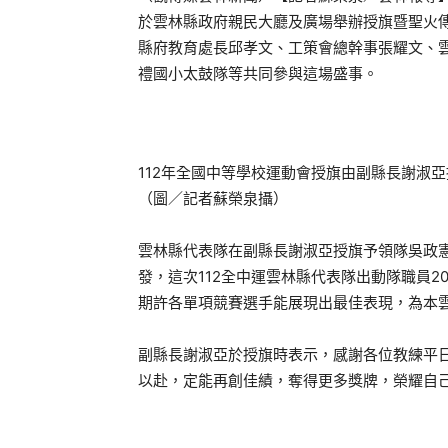
於雲林縣政府親民大廳及廣場舉辦授旗暨聖火
縣府教育處長邱孝文、工策會總幹事張耀文、
禮國小太鼓隊等共同參與這場盛事。
112年全國中等學校運動會授旗由副縣長謝淑
（圖／記者蘇榮泉攝）
雲林縣代表隊在副縣長謝淑亞授旗予領隊吳政
發，這次112全中運雲林縣代表隊出動隊職員20
期許各單項競賽選手能展現出最佳表現，為本
副縣長謝淑亞於授旗時表示，感謝各位教練平
以赴，定能再創佳績，奪得更多獎牌，榮耀自