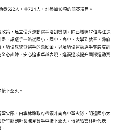
動員522人，共724人，計參加18項的競賽項目。
政策，建立優秀運動選手培訓機制，除已增聘17位專任運
計畫，讓選手一路從國小、國中、高中、大學到就業，縣府
費，績優教練暨選手的獎勵金，以及績優運動選手奪牌培訓
夠全心訓練，安心追求卓越表現，進而達成提升國際運動賽
中接下聖火。
運聖火隊，由雲林縣政府帶領斗南高中聖火隊、明禮國小太
由新竹縣副縣長陳見賢手中接下聖火，傳遞給雲林縣代表
望。