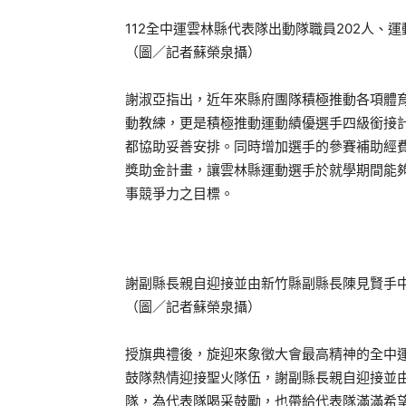
112全中運雲林縣代表隊出動隊職員202人、運
（圖／記者蘇榮泉攝）
謝淑亞指出，近年來縣府團隊積極推動各項體育
動教練，更是積極推動運動績優選手四級銜接
都協助妥善安排。同時增加選手的參賽補助經
獎助金計畫，讓雲林縣運動選手於就學期間能
事競爭力之目標。
謝副縣長親自迎接並由新竹縣副縣長陳見賢手
（圖／記者蘇榮泉攝）
授旗典禮後，旋迎來象徵大會最高精神的全中
鼓隊熱情迎接聖火隊伍，謝副縣長親自迎接並
隊，為代表隊喝采鼓勵，也帶給代表隊滿滿希