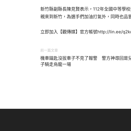
新竹縣副縣長陳見賢表示，112年全國中等學校
親來到新竹，為選手們加油打氣外，同時也品
立即加入【觀傳媒】官方帳號http://lin.ee/q
前一篇文章
機車鑰匙沒拔車子不見了報警 警方神尋回是
子騎走烏龍一場