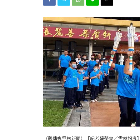
（觀傳媒雲林新聞）【記者蘇榮泉／雲林報導】1