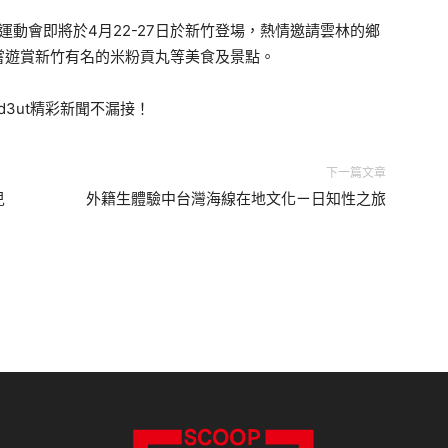
運動會即將於4月22-27日於新竹登場，熱情邀請雲林的鄉
嘗遊賞新竹有名的米粉貢丸等美食及景點。
2kd3ut精彩新聞不漏接！
下一篇文章
兒
外籍生體驗中台灣海線在地文化ㄧ日知性之旅