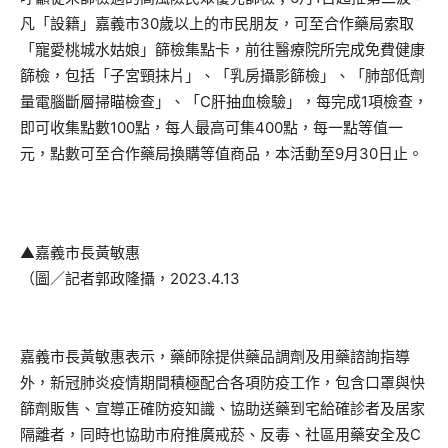
凡「設籍」嘉義市30歲以上的市民朋友，可至合作藥局索取
「寵愛桃城水姑娘」篩檢集點卡，前往醫療院所完成免費健康
篩檢，包括「子宮頸抹片」、「乳房攝影篩檢」、「肺部低劑
量電腦斷層掃瞄檢查」、「C肝抽血檢驗」，每完成1項檢查，
即可收集點數100點，每人最高可集400點，每一點等值一
元，點數可至合作藥局換購等值商品，本活動至9月30日止。
▲嘉義市長黃敏惠
（圖／記者郭政隆攝，2023.4.13
嘉義市長黃敏惠表示，藥師除提供藥品調劑及用藥諮詢指導
外，新冠肺炎疫情期間積極配合各項防疫工作，包含口罩與快
篩劑販售、宣導正確防疫知識、協助送藥到宅給確診者及居家
隔離者，同時也協助市府推廣戒菸、反毒、社區用藥安全及C