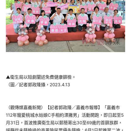
▲衛生局以短劇闡述免費健康篩檢。
（圖／記者郭政隆攝，2023.4.13
（觀傳媒嘉義新聞）【記者郭政隆／嘉義市報導】「嘉義市
112年寵愛桃城水姑娘C手相約漂撇男」活動開跑，即日起至5
月31日，首波推廣衛生局以郵簡寄出30至69歲的首篩族群，
呼籲從未篩檢過的高風險民眾優先篩檢；6月1日起推第二波，