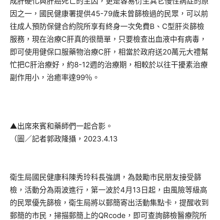
成肝硬化與肝癌死亡的主因，更是容易衍生其它慢性病症的原
因之一，國民健康署提供45-79歲未曾篩檢過的民眾，可以前
往成人預防保健合約院所享有終身一次免費B、C型肝炎篩檢
服務，現在治療C肝真的很簡單，只要檢查出血液中有病毒，
即可使用健保口服藥物治療C肝，相當於政府送20萬元大禮幫
忙把C肝治療好，約8-12週的治療期，相較於以往干擾素治療
副作用小，治癒率達99％。
▲出席來賓和藥師們一起合影。
（圖／記者郭政隆攝，2023.4.13
衛生局國民健康科陳秀玲科長強調，為鼓勵市民朋友接受篩
檢，活動分為兩波進行，第一波於4月13日起，由風險等級高
的民眾優先篩檢，衛生局將以郵簡寄出活動集點卡，提醒收到
郵簡的市民，掃描郵簡上的QRcode，即可查詢篩檢醫療院所