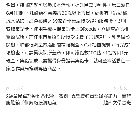
名單，持郵簡就可以參加本活動，提升民眾便利性，第二波自
6月1日起，凡設籍在嘉義市30歲以上市民，於掛有「寵愛桃
城水姑娘」紅色布條之39家合作藥局接受諮詢服務後，即可
索取集點卡，使用手機掃描集點卡上QRcode，立即查詢篩檢
醫療院所，前往本市醫療院所接受免費子宮頸抹片、乳房攝影
篩檢、肺部低劑量電腦斷層掃瞄檢查、C肝抽血檢驗，每完成1
項檢查，可請醫療院所蓋章，即可獲點數100點，1點等同1元
現金，集點完成只需攜帶身分證與集點卡，就可至本活動任一
家合作藥局換購等值商品。
前一篇文章
下一篇文章
2歲童鼠蹊部摸到凸起物 微創
嘉警增強員警辦案能力 開辦
腹腔鏡手術解腹股溝疝氣
越南文學習班