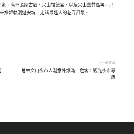
圳道、高車張家古厝、尖山福德宮、以及尖山墓葬區等，只
起來搭輕軌漫遊安坑，走踏最迷人的巷弄風景。
下一篇文章
開
芎林文山夜市人潮意外爆滿 遊客：觀光夜市等
級