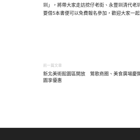
圳」，將帶大家走訪挖仔老街、永豐圳清代老
要借5本書便可以免費報名參加，歡迎大家一
前一篇文章
新北美術館園區開放 鶯歌商圈、美食廣場慶
園享優惠