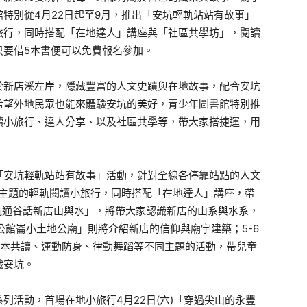
特別從4月22日起至9月，推出「安坑輕軌站站有故事」
旅行，同時搭配「在地達人」講座與「社區共學坊」，閱讀
只要借5本書便可以免費報名參加。
於新店溪左岸，隱藏豐富的人文史蹟與在地故事，配合安坑
希望外地民眾也能來體驗安坑的美好，青少年圖書館特別推
讀小旅行、達人分享、以及社區共學等，帶大家搭捷運，用
「安坑輕軌站站有故事」活動，針對全線各停靠站點的人文
同主題的輕軌閱讀小旅行，同時搭配「在地達人」講座，帶
暗坑通谷話新店山與水」，將帶大家認識新店的山系與水系，
坑公館崙小土地公廟」則將介紹新店的信仰與廟宇建築；5-6
繪本共讀、運動防身、律動舞蹈等不同主題的活動，帶兒童
識安坑。
列活動，首場在地小旅行4月22日(六)「穿過尖山的永豐