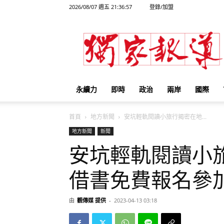
2026/08/07 週五 21:36:57
登錄/加盟
獨
家
報
導
永續力
即時
政治
兩岸
國際
首頁
地方新聞
安坑輕軌閱讀小旅行揭密在地...
地方新聞
新聞
安坑輕軌閱讀小
借書免費報名參
由
觀傳媒 提供
-
2023-04-13 03:18