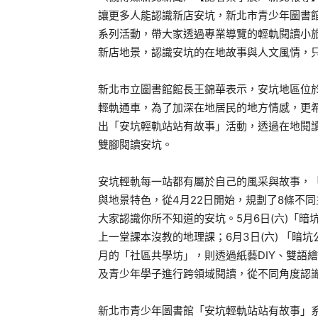
讓更多人能認識新店安坑，新北市青少年圖書館
系列活動，帶大家透過專業導覽的輕軌閱讀小
新店地景，認識安坑的在地故事與人文風情，
新北市立圖書館館長王錦華表示，安坑地區位
輕軌通車，為了加深在地居民的地方情感，更
出「安坑輕軌站站有故事」活動，透過在地閱
雙腳閱讀安坑。
安坑輕軌每一站都有屬於自己的風采與故事，
與地景特色，從4月22日開始，規劃了8條不
大家認識你所不知道的安坑。5月6日(六)「
上一堂課本沒教的地理課；6月3日(六) 「暗
月的「社區共學坊」，則透過紙藝DIY、雙語
及青少年學子進行跨領域閱讀，從不同角度認
新北市青少年圖書館「安坑輕軌站站有故事」系