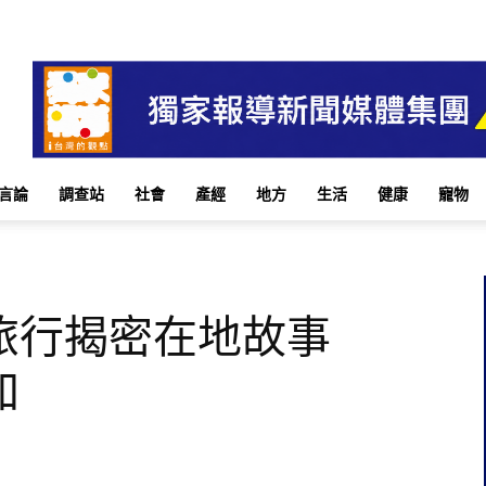
言論
調查站
社會
產經
地方
生活
健康
寵物
旅行揭密在地故事
加