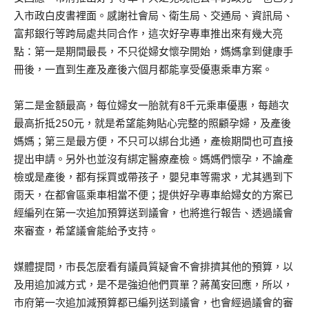
入市政白皮書裡面。感謝社會局、衛生局、交通局、資訊局、
富邦銀行等跨局處共同合作，這次好孕專車推出來有幾大亮
點：第一是期間最長，不只從婦女懷孕開始，媽媽拿到健康手
冊後，一直到生產及產後六個月都能享受優惠乘車方案。
第二是金額最高，每位婦女一胎就有8千元乘車優惠，每趟次
最高折抵250元，就是希望能夠貼心完整的照顧孕婦，及產後
媽媽；第三是最方便，不只可以綁台北通，產檢期間也可直接
提出申請。另外也並沒有綁定醫療產檢。媽媽們懷孕，不論產
檢或是產後，都有採買或帶孩子，嬰兒車等需求，尤其遇到下
雨天，在都會區乘車相當不便；提供好孕專車給婦女的方案已
經編列在第一次追加預算送到議會，也將進行報告、透過議會
來審查，希望議會能給予支持。
媒體提問，市長怎麼看有議員質疑會不會排擠其他的預算，以
及用追加減方式，是不是強迫他們買單？蔣萬安回應，所以，
市府第一次追加減預算都已編列送到議會，也會經過議會的審