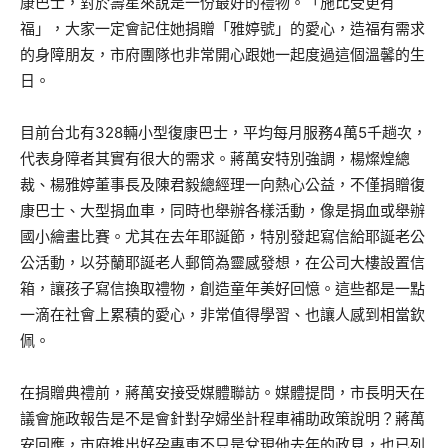
康巴士，對於壽星來說是一份最好的禮物。「施比受更有
福」，大家一定會記住她捐贈「雅婷號」的愛心，造福有需求
的身障朋友，市府團隊也非常開心跟她一起度過這個溫馨的生
日。
目前台北有328輛小型復康巴士，平均每月服務4萬5千趟次，
代表身障者其實有很大的需求。蔣萬安特別強調，楊燦煌總
裁、楊雅婷董事長及陳君毅總經理一向熱心公益，不僅捐贈復
康巴士、大型捐血車，同時也舉辦各樣活動，像是捐血或舉辦
國小繪畫比賽。尤其在去年耶誕節，特別發起寫信給耶誕老公
公活動，以芬蘭耶誕老人郵筒為靈感發想，在公司大樓設置信
箱，讓孩子寫信換取禮物，創造童年美好回憶。這些都是一點
一滴在社會上累積的愛心，非常值得學習、也讓人感到相當欽
佩。
在捐贈典禮前，蔣萬安接受媒體聯訪。媒體提問，市長明天在
議會施政報告是不是會針對孕婦坐計程車補助政策說明？蔣萬
安回應，市府推出好孕專車不只是兌現他去年的政見，也已列