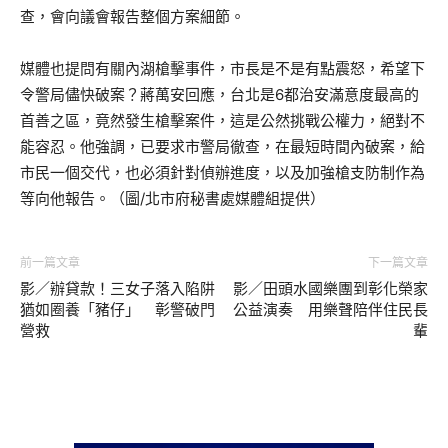
查，會向議會報告整個方案細節。
媒體也提問有關內湖槍擊事件，市長是不是有點震怒，希望下
令警局儘快破案？蔣萬安回應，台北是6都治安滿意度最高的
首善之區，竟然發生槍擊案件，這是公然挑戰公權力，絕對不
能容忍。他強調，已要求市警局徹查，在最短時間內破案，給
市民一個交代，也必須針對偵辦進度，以及加強槍支防制作為
等向他報告。（圖/北市府秘書處媒體組提供）
前一篇文章
下一篇文章
影／辦貸款！三女子落入陷阱
影／田頭水國樂團到彰化榮家
猶如圈養「豬仔」 彰警破門
公益演奏 用樂聲陪伴住民長
營救
輩