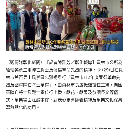
（觀傳媒彰化新聞）【記者陳雅芳／彰化報導】員林市公所為
緬懷英勇三軍陣亡將士及發揚革命先烈的精神，今 (29)日在員
林市舊百果山風景區忠烈祠舉行「員林市112年度春祭革命先
烈及國軍陣亡將士祭禮」，由員林市長游振雄擔任主祭，向國
軍陣亡將士及烈士靈位行上香、獻花、獻果及恭讀祭文等儀
式，祭典場面莊嚴肅穆，對表彰忠勇節義精神及祭典文化深具
潛移默化的功用。