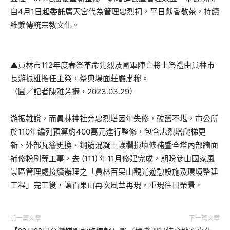
自4月1日起委託廣天宮代為管理忠烈祠，平日獻香敬茶，持續
維繫傳統宗教文化。
▲員林市112年度春祭革命先烈及國軍陣亡將士祭禮由員林市
長游振雄擔任主祭，祭典場面莊嚴肅穆。
（圖／記者陳雅芳攝，2023.03.29）
游振雄說，而員林神社旁忠烈塔因年失修，破舊不堪，市公所
於110年編列預算約400萬元進行整修，包含忠烈塔爬梯更
新、外部瓦簷更換、鋼筋混凝土護欄損壞修補暨全塔內部牆面
補修粉刷等工事，去 (111) 年11月修建完成，期盼參山國家風
景區管理處接續辦理之「員林百果山觀光遊憩設施及環境整建
工程」完工後，讓百果山再次風華再現，重現往日榮景。
前一篇文章
下一篇文章