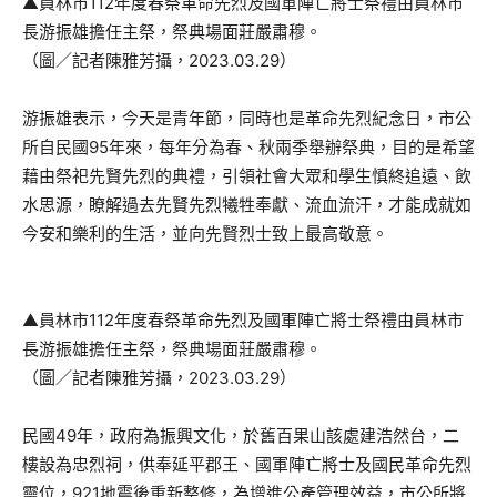
▲員林市112年度春祭革命先烈及國軍陣亡將士祭禮由員林市
長游振雄擔任主祭，祭典場面莊嚴肅穆。
（圖／記者陳雅芳攝，2023.03.29）
游振雄表示，今天是青年節，同時也是革命先烈紀念日，市公
所自民國95年來，每年分為春、秋兩季舉辦祭典，目的是希望
藉由祭祀先賢先烈的典禮，引領社會大眾和學生慎終追遠、飲
水思源，瞭解過去先賢先烈犧牲奉獻、流血流汗，才能成就如
今安和樂利的生活，並向先賢烈士致上最高敬意。
▲員林市112年度春祭革命先烈及國軍陣亡將士祭禮由員林市
長游振雄擔任主祭，祭典場面莊嚴肅穆。
（圖／記者陳雅芳攝，2023.03.29）
民國49年，政府為振興文化，於舊百果山該處建浩然台，二
樓設為忠烈祠，供奉延平郡王、國軍陣亡將士及國民革命先烈
靈位，921地震後重新整修，為增進公產管理效益，市公所將