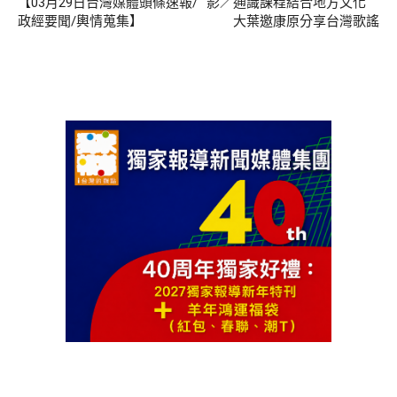
【03月29日台灣媒體頭條速報/
影／通識課程結合地方文化
政經要聞/輿情蒐集】
大葉邀康原分享台灣歌謠