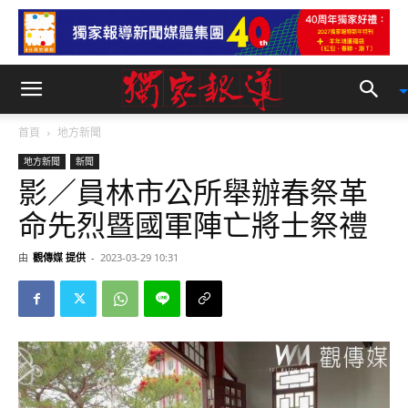
首頁
地方新聞
地方新聞
新聞
影／員林市公所舉辦春祭革
命先烈暨國軍陣亡將士祭禮
由
觀傳媒 提供
-
2023-03-29 10:31