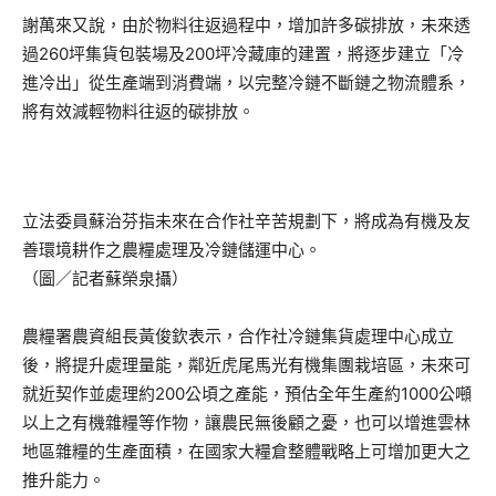
謝萬來又說，由於物料往返過程中，增加許多碳排放，未來透
過260坪集貨包裝場及200坪冷藏庫的建置，將逐步建立「冷
進冷出」從生產端到消費端，以完整冷鏈不斷鏈之物流體系，
將有效減輕物料往返的碳排放。
立法委員蘇治芬指未來在合作社辛苦規劃下，將成為有機及友
善環境耕作之農糧處理及冷鏈儲運中心。
（圖／記者蘇榮泉攝）
農糧署農資組長黃俊欽表示，合作社冷鏈集貨處理中心成立
後，將提升處理量能，鄰近虎尾馬光有機集團栽培區，未來可
就近契作並處理約200公頃之產能，預估全年生產約1000公噸
以上之有機雜糧等作物，讓農民無後顧之憂，也可以增進雲林
地區雜糧的生產面積，在國家大糧倉整體戰略上可增加更大之
推升能力。