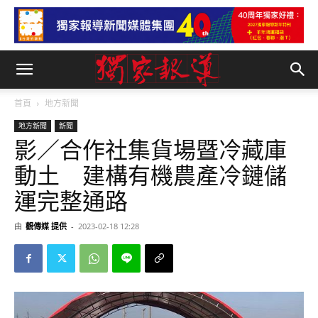
首頁
地方新聞
地方新聞
新聞
影／合作社集貨場暨冷藏庫
動土 建構有機農產冷鏈儲
運完整通路
由
觀傳媒 提供
-
2023-02-18 12:28