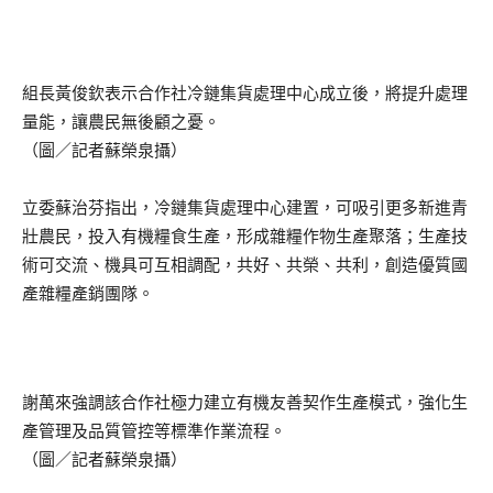
組長黃俊欽表示合作社冷鏈集貨處理中心成立後，將提升處理
量能，讓農民無後顧之憂。
（圖／記者蘇榮泉攝）
立委蘇治芬指出，冷鏈集貨處理中心建置，可吸引更多新進青
壯農民，投入有機糧食生產，形成雜糧作物生產聚落；生產技
術可交流、機具可互相調配，共好、共榮、共利，創造優質國
產雜糧產銷團隊。
謝萬來強調該合作社極力建立有機友善契作生產模式，強化生
產管理及品質管控等標準作業流程。
（圖／記者蘇榮泉攝）