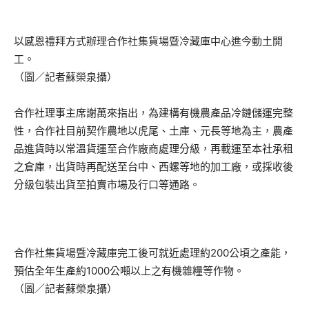
以感恩禮拜方式辦理合作社集貨場暨冷藏庫中心進今動土開
工。
（圖／記者蘇榮泉攝）
合作社理事主席謝萬來指出，為建構有機農產品冷鏈儲運完整
性，合作社目前契作農地以虎尾、土庫、元長等地為主，農產
品進貨時以常溫貨運至合作廠商處理分級，再載運至本社承租
之倉庫，出貨時再配送至台中、西螺等地的加工廠，或採收後
分級包裝出貨至拍賣市場及行口等通路。
合作社集貨場暨冷藏庫完工後可就近處理約200公頃之產能，
預估全年生產約1000公噸以上之有機雜糧等作物。
（圖／記者蘇榮泉攝）