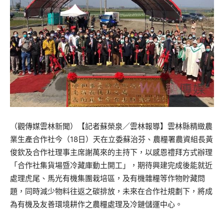
（觀傳媒雲林新聞）【記者蘇榮泉／雲林報導】雲林縣精緻農
業生產合作社今（18日）天在立委蘇治芬、農糧署農資組長黃
俊欽及合作社理事主席謝萬來的主持下，以感恩禮拜方式辦理
「合作社集貨場暨冷藏庫動土開工」，期待興建完成後能就近
處理虎尾、馬光有機集團栽培區，及有機雜糧等作物貯藏問
題，同時減少物料往返之碳排放，未來在合作社規劃下，將成
為有機及友善環境耕作之農糧處理及冷鏈儲運中心。