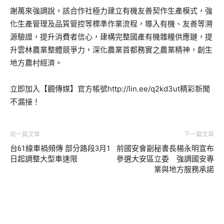
謝萬來強調說，該合作社極力建立有機友善契作生產模式，強
化生產管理及品質管控等標準作業流程，導入有機、友善等溯
源驗證，提升消費者信心，建構完整國產有機雜糧供應鏈，提
升雲林農業整體競爭力，深化農業首都務實之農業精神，創生
地方農村經濟。
立即加入【觀傳媒】官方帳號http://lin.ee/q2kd3ut精彩新聞
不漏接！
前一篇文章
下一篇文章
台61線車禍頻傳 部分路段3月1
前國安會副秘書長楊永明宣布
日起調整大型車速限
參選大安區立委 強調國安專
業與地方服務承諾