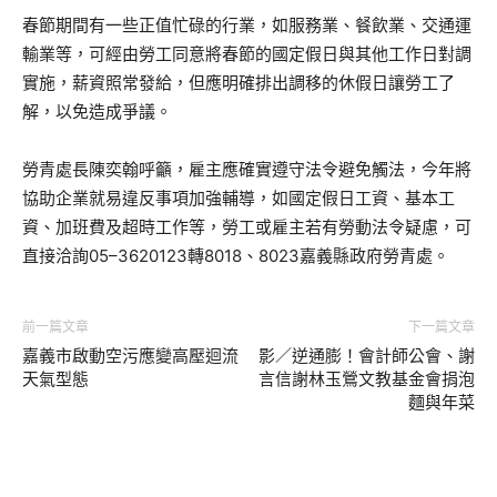
春節期間有一些正值忙碌的行業，如服務業、餐飲業、交通運
輸業等，可經由勞工同意將春節的國定假日與其他工作日對調
實施，薪資照常發給，但應明確排出調移的休假日讓勞工了
解，以免造成爭議。
勞青處長陳奕翰呼籲，雇主應確實遵守法令避免觸法，今年將
協助企業就易違反事項加強輔導，如國定假日工資、基本工
資、加班費及超時工作等，勞工或雇主若有勞動法令疑慮，可
直接洽詢05–3620123轉8018、8023嘉義縣政府勞青處。
前一篇文章
下一篇文章
嘉義市啟動空污應變高壓迴流
影／逆通膨！會計師公會、謝
天氣型態
言信謝林玉鶯文教基金會捐泡
麵與年菜