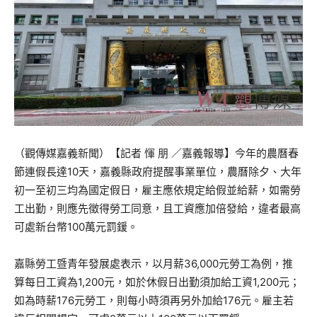
（觀傳媒嘉義新聞）【記者 惲 朋 ／嘉義報導】今年的農曆春
節連假長達10天，嘉義縣政府提醒事業單位，農曆除夕、大年
初一至初三均為國定假日，雇主應依規定給假並給薪，如需勞
工出勤，則應先徵得勞工同意，且工資應加倍發給，違者最高
可處新台幣100萬元罰鍰。
嘉縣勞工暨青年發展處表示，以月薪36,000元勞工為例，推
算每日工資為1,200元，如於休假日出勤須加給工資1,200元；
如為時薪176元勞工，則每小時須再另外加給176元。雇主若