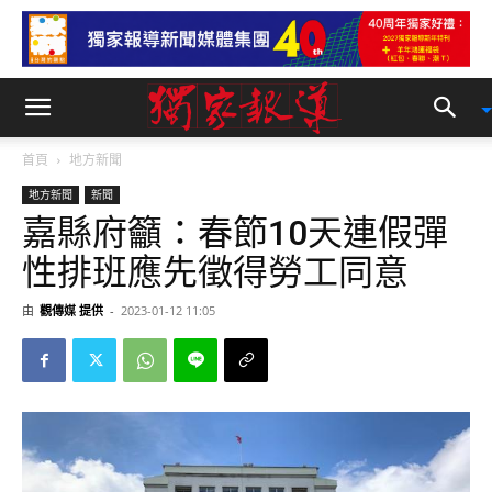
首頁
地方新聞
地方新聞
新聞
嘉縣府籲：春節10天連假彈
性排班應先徵得勞工同意
由
觀傳媒 提供
-
2023-01-12 11:05