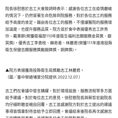
院長徐慰慈於志工大會致詞時表示：感謝各位志工在疫情嚴峻
的情況下，仍然冒著生命危險到院服務，對於各位志工的服務
給予高度的肯定。藉由各位志工的服務，不僅讓醫院的服務增
加溫度，也提升服務品質。院方並於會中表揚優秀志工許秀
玲、戴業群(榮獲衛福部110年度衛生福利志願服務金質獎、銀
質獎)，優秀志工李貴枝、賴奇香、林麗君(榮獲111年度南投縣
衛生保健志願服務獎勵銀牌獎、銅牌獎)。
▲院方表揚獲南投縣衛生局獎勵志工林麗君。
（圖／臺中榮總埔里分院提供.2022.12.07.）
志工們在會議中發言踴躍，對於環境設施、服務流程等多方面
給予建議，對於每位志工的意見，徐慰慈院長與蔡哲宏副院長
均仔細聆聽並親自回覆，志工並感謝院方對於志工提出的建議
事項皆慎重對待並給予立即回應。會議結束後院長再次感謝志