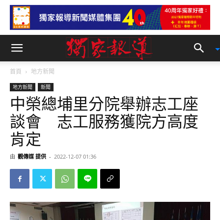
首頁
地方新聞
地方新聞
新聞
中榮總埔里分院舉辦志工座
談會 志工服務獲院方高度
肯定
由
觀傳媒 提供
-
2022-12-07 01:36