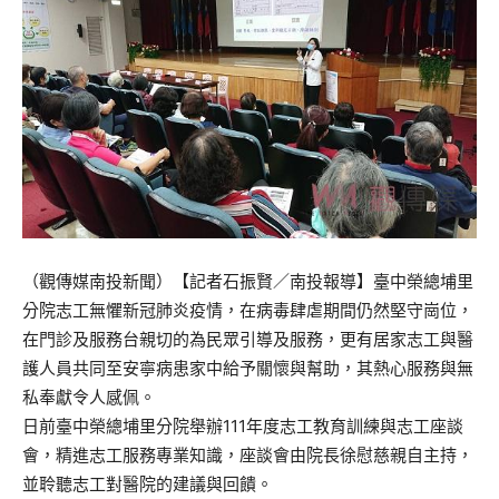
（觀傳媒南投新聞）【記者石振賢／南投報導】臺中榮總埔里
分院志工無懼新冠肺炎疫情，在病毒肆虐期間仍然堅守崗位，
在門診及服務台親切的為民眾引導及服務，更有居家志工與醫
護人員共同至安寧病患家中給予關懷與幫助，其熱心服務與無
私奉獻令人感佩。
日前臺中榮總埔里分院舉辦111年度志工教育訓練與志工座談
會，精進志工服務專業知識，座談會由院長徐慰慈親自主持，
並聆聽志工對醫院的建議與回饋。