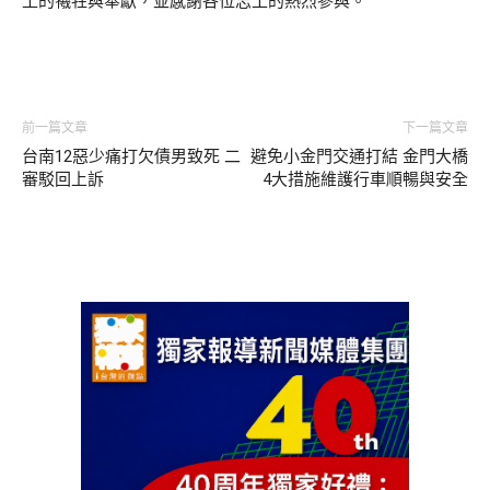
工的犧牲與奉獻，並感謝各位志工的熱烈參與。
前一篇文章
下一篇文章
台南12惡少痛打欠債男致死 二
避免小金門交通打結 金門大橋
審駁回上訴
4大措施維護行車順暢與安全