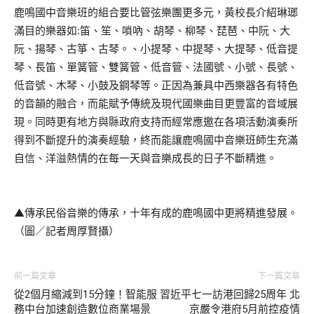
鹿鳴國中音樂班的組合要比管弦樂團更多元，黃校長介紹琳瑯
滿目的樂器如:笛、笙、嗩吶、胡琴、柳琴、琵琶、中阮、大
阮、揚琴、古箏、古琴。、小提琴、中提琴、大提琴、低音提
琴、長笛、單簧管、雙簧管、低音管、法國號、小號、長號、
低音號、木琴、小鼓及鋼琴等。正因為兼具中西樂器各有特色
的音韻的融合，而能賦予傳統及現代國樂曲目更豐富的音域展
現。同時更有地方與縣政府支持而經常應邀在各項活動演奏所
得到不斷提升的演奏經驗，終而能讓鹿鳴國中音樂班師生充滿
自信、洋溢熱情的在每一天與音樂成長的日子不斷精進。
▲傳承民俗音樂的傳承，十年有成的鹿鳴國中更將精進發展。
（圖／記者周厚賢攝）
前一篇文章
下一篇文章
從2個月縮減到15分鐘！智能服
習近平七一訪港回歸25周年 北
務中台加速創造數位商業場景
京嚴令港府5月前控疫情