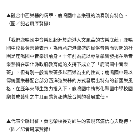
▲融合中西樂器的精華，鹿鳴國中音樂班的演奏別有特色。
（圖／記者周厚賢攝）
「我們鹿鳴國中音樂班起源於鹿港人文風華的古樂底蘊」鹿鳴
國中校長黃志榮表示，為傳承鹿港鼎盛的民俗音樂而興起的社
團是鹿鳴國中音樂班前身。十年前為能以專業學習發揚在地音
樂藝術在彰化縣政府教育處的支持下成立了「鹿鳴國中音樂
班」，但有別一般音樂班多以西樂為主的性質；鹿鳴國中是以
傳統國樂器配合部分西洋弦樂器的方式發展出特有的新國樂風
格，在歷年來師生致力投入下，鹿鳴國中執彰化縣國中學校國
樂養成藝術之牛耳而肩負起傳統音樂的發展重任。
▲代表全縣出征，黃志榮校長對師生的表現充滿信心與期待。
（圖／記者周厚賢攝）