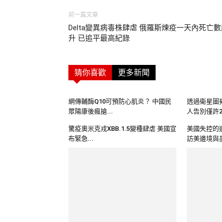
前一篇文章
Delta變異病毒株肆虐 俄羅斯煉疫一天內死亡
升 已追平最高紀錄
猜你喜歡
更多新聞
網傳輔酶Q10可預防心肌炎？ 中國民
透過衛星圖
眾陽康後瘋搶...
人告別僅許2分
驚疫奧米克戎XBB.1.5變種肆虐 美國宣
美國失控的
布緊急...
訪美邊境與墨
中國取消強制入境隔離措施 如何走出
寧要社會主
與世隔離3年疫...
中共婉拒美多
中國清零防疫限制急剎車 2022年12月
德國立場終
服務業P...
境必須檢測