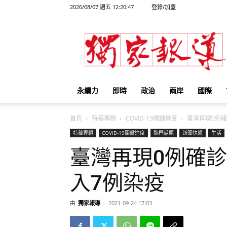
2026/08/07 週五 12:20:47
登錄/加盟
獨
家
報
導
永續力
即時
政治
兩岸
國際
首頁
特稿專題
COVID-19關鍵進度
臺灣再現0例確診
特稿專題
COVID-19關鍵進度
熱門話題
新聞快遞
生活
臺灣再現0例確診
入7例染疫
由
獨家報導
-
2021-09-24 17:03