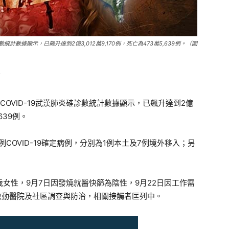
數統計數據顯示，已飆升達到2億3,012萬9,170例，死亡為473萬5,639例。（圖
部
，COVID-19武漢肺炎確診數統計數據顯示，已飆升達到2億
,639例。
COVID-19確定病例，分別為1例本土及7例境外移入；另
0多歲女性，9月7日因發燒就醫快篩為陰性，9月22日因工作需
啟動醫院及社區調查與防治，相關接觸者匡列中。