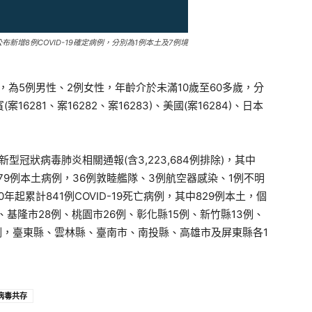
新增8例COVID-19確定病例，分別為1例本土及7例境
，為5例男性、2例女性，年齡介於未滿10歲至60多歲，分
(案16281、案16282、案16283)、美國(案16284)、日本
新型冠狀病毒肺炎相關通報(含3,223,684例排除)，其中
4,579例本土病例，36例敦睦艦隊、3例航空器感染、1例不明
年起累計841例COVID-19死亡病例，其中829例本土，個
、基隆市28例、桃園市26例、彰化縣15例、新竹縣13例、
例，臺東縣、雲林縣、臺南市、南投縣、高雄市及屏東縣各1
病毒共存