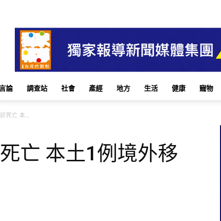
言論
調查站
社會
產經
地方
生活
健康
寵物
死亡 本...
死亡 本土1例境外移