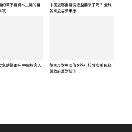
報真導正、報真導善
爆料信箱：scooptwed@gmail.com