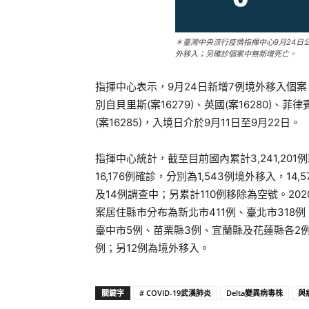
＊臺灣中央流行疫情指揮中心9月24日公布
外移入；另確診個案中無新增死亡。
指揮中心表示，9月24日新增7例境外移入個案
別自貝里斯(案16279)、英國(案16280)、菲律賓
(案16285)，入境日介於9月11日至9月22日。
指揮中心統計，截至目前國內累計3,241,201例
16,176例確診，分別為1,543例境外移入，1
及14例調查中；另累計110例移除為空號。2020
案居住縣市分布為新北市411例、臺北市318例
臺中市5例、苗栗縣3例、宜蘭縣及花蓮縣各2
例；另12例為境外移入。
關鍵字
# COVID-19武漢肺炎
Delta變異病毒株
與