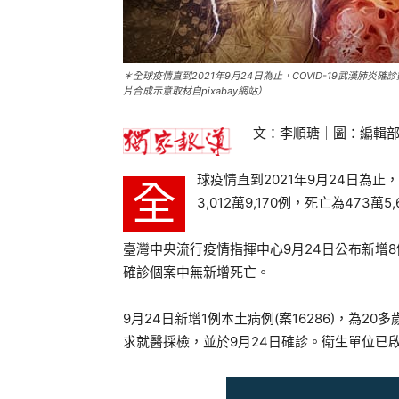
＊全球疫情直到2021年9月24日為止，COVID-19武漢肺炎確診
片合成示意取材自pixabay網站）
文：李順瑭｜圖：編輯
球疫情直到2021年9月24日為止
全
3,012萬9,170例，死亡為473萬5
臺灣中央流行疫情指揮中心9月24日公布新增8例
確診個案中無新增死亡。
9月24日新增1例本土病例(案16286)，為2
求就醫採檢，並於9月24日確診。衛生單位已