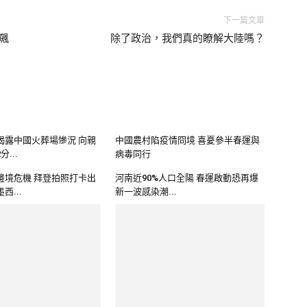
下一篇文章
數飆
除了政治，我們真的瞭解大陸嗎？
揭露中國火葬場慘況 向親
中國農村陷疫情冏境 喜憂參半春運與
...
病毒同行
邊境危機 拜登拍照打卡出
河南近90%人口全陽 春運啟動恐再爆
西...
新一波感染潮...
義的草不要資本主義的苗
中國遊客自疫情泛濫要來了嗎？ 全球
次...
各國憂喜參半應...
於急轉彎跟進 中國旅客入
德國反對中國旅客進行核酸檢測 紅綠
黃政府反對檢測...