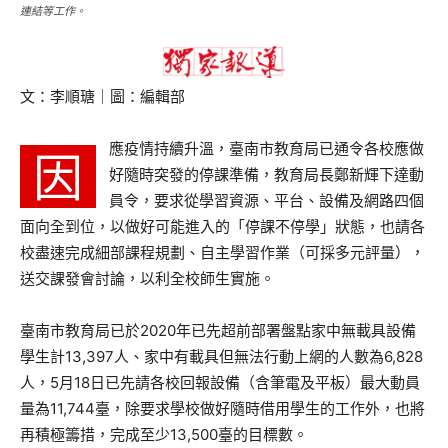
連結等工作。
文：李順瑭｜圖：編輯部
應疫情持續升溫，臺南市教育局已通令各校應做
因
好隨時突發的停課準備，教育局長鄭新輝下達動
員令，要求從學習資源、平台、設備及網路四個
面向全到位，以做好可能進入的「停課不停學」狀態，也請各
校盡速完成細部課程規劃、自主學習作業（可採多元評量），
送交課發會討論，以利全校師生實施。
臺南市教育局已於2020年已先超前部署盤點家中無載具設備
學生計13,397人、家中有載具但無法行動上網的人數為6,828
人，5月18日已先請各校回報設備（含筆電及平板）最大動員
量為11,744臺，除要求學校做好隨時借用學生的工作外，也將
再積極籌措，完成至少13,500臺的目標數。