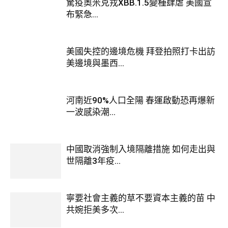
驚疫奧米克戎XBB.1.5變種肆虐 美國宣
布緊急...
美國失控的邊境危機 拜登拍照打卡出訪
美邊境與墨西...
河南近90%人口全陽 春運啟動恐再爆新
一波感染潮...
中國取消強制入境隔離措施 如何走出與
世隔離3年疫...
寧要社會主義的草不要資本主義的苗 中
共婉拒美多次...