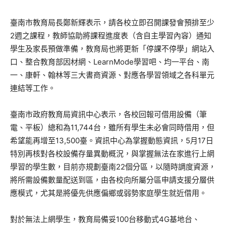
臺南市教育局長鄭新輝表示，請各校立即召開課發會預排至少
2週之課程，教師協助將課程進度表（含自主學習內容）通知
學生及家長預做準備，教育局也將更新「停課不停學」網站入
口、整合教育部因材網、LearnMode學習吧、均一平台、南
一、康軒、翰林等三大書商資源、對應各學習領域之各科單元
連結等工作。
臺南市政府教育局資訊中心表示，各校回報可借用設備（筆
電、平板）總和為11,744台，雖所有學生未必會同時借用，但
希望能再增至13,500臺。資訊中心為掌握動態資訊，5月17日
特別再核對各校設備存量異動概況，與掌握無法在家進行上網
學習的學生數，目前亦規劃臺南22個分區，以隨時調度資源，
將所需設備數量配送到區，由各校向所屬分區申請支援分層供
應模式，尤其是將優先供應偏鄉或弱勢家庭學生就近借用。
對於無法上網學生，教育局備妥100台移動式4G基地台、