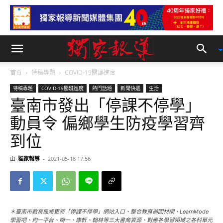
首頁
特稿專題
COVID-19關鍵進度
特稿專題
COVID-19關鍵進度
熱門話題
新聞快遞
生活
臺南市發出「停課不停學」
動員令 偏鄉學生防疫學習齊
到位
由
獨家報導
-
2021-05-18 17:56
＊臺南市教育局將更新「停課不停學」網站入口、整合教育部因材網、LearnMode
學習吧、均一平台、南一、康軒、翰林等三大書商資源、對應各學習領域之各科單元