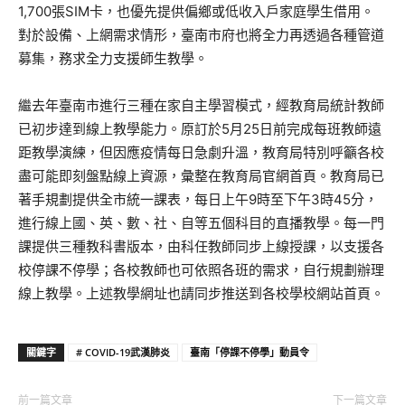
1,700張SIM卡，也優先提供偏鄉或低收入戶家庭學生借用。
對於設備、上網需求情形，臺南市府也將全力再透過各種管道
募集，務求全力支援師生教學。
繼去年臺南市進行三種在家自主學習模式，經教育局統計教師
已初步達到線上教學能力。原訂於5月25日前完成每班教師遠
距教學演練，但因應疫情每日急劇升溫，教育局特別呼籲各校
盡可能即刻盤點線上資源，彙整在教育局官網首頁。教育局已
著手規劃提供全市統一課表，每日上午9時至下午3時45分，
進行線上國、英、數、社、自等五個科目的直播教學。每一門
課提供三種教科書版本，由科任教師同步上線授課，以支援各
校停課不停學；各校教師也可依照各班的需求，自行規劃辦理
線上教學。上述教學網址也請同步推送到各校學校網站首頁。
關鍵字
# COVID-19武漢肺炎
臺南「停課不停學」動員令
前一篇文章
下一篇文章