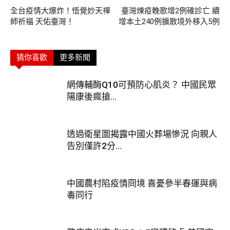
全台疫情大爆炸！悟覺妙天禪
臺灣煉疫輓歌增2例確診亡 續
師祈福 天佑臺灣！
增本土240例擴散境外移入5例
猜你喜歡
更多新聞
網傳輔酶Q10可預防心肌炎？ 中國民眾
陽康後瘋搶...
透過衛星圖揭露中國火葬場慘況 向親人
告別僅許2分...
中國農村陷疫情冏境 喜憂參半春運與病
毒同行