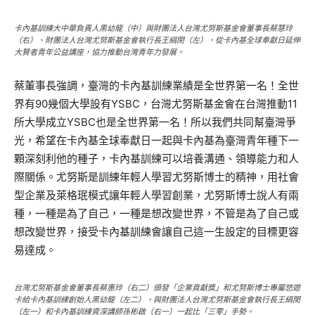
卡內基訓練大中華負責人黑幼龍（中）與財團法人台灣尤努斯基金會董事長蔡慧玲
（右）、財團法人台灣尤努斯基金會執行長王絹閔（左），從卡內基全球奉獻日延伸
大賢者青年公益講座，協力推動台灣青年力發展。
蔡董事長強調，臺灣的卡內基訓練業績是全世界第一名！全世
界有90幾個大學設有YSBC，台灣尤努斯基金會在台灣推動11
所大學成立YSBC也是全世界第一名！所以我們共同幫臺灣爭
光，希望在卡內基全球奉獻日一起與卡內基為臺灣青年種下一
顆深刻利他的種子，卡內基訓練可以培養溝通、領導能力和人
際關係。尤努斯是訓練年輕人學習尤努斯博士的精神，用社會
型企業及萊格珉模式讓年輕人學習創業，尤努斯博士說人有兩
種，一種是為了自己，一種是想改變世界，不管是為了自己或
想改變世界，接受卡內基訓練會讓自己這一生設定的目標更容
易達成。
台灣尤努斯基金會董事長蔡惠玲（右二）頒發「企業貢獻獎」和尤努斯博士專屬悠遊
卡給卡內基訓練創始人黑幼龍（左二），與財團法人台灣尤努斯基金會執行長王絹閔
（左一）和卡內基訓練資深講師孫彬啟（右一）一起比「三零」手勢。