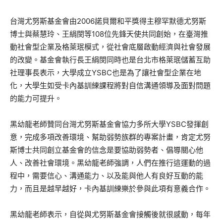
台灣尤努斯基金會由2006諾貝爾和平獎得主穆罕默德尤努斯
博士與蔡慧玲、王絹閔等108位先鋒天使共同創始，在臺灣推
動社會型企業及格萊珉模式，從社會底層啟動經濟與社會發展
的改變。基金會執行長王絹閔同時也是台北市格萊珉儲蓄互助
社理事長表示，大學成立YSBC也是為了讓社會型企業在地
化，大學生如受卡內基訓練課程將對自信溝通領導及面對問題
的能力可提升。
黑幼龍老師贊同台灣尤努斯基金會協力多所大學YSBC發揮創
意，完成多項改善環境、幫助弱勢族群的專案計畫，肯定尤努
斯博士共同創立基金會的信念是要協助弱勢者、倡導關心他
人、改善社會環境。黑幼龍老師強調，人們在推行這運動的過
程中，需要信心、溝通能力、以及能與他人有良好互動的能
力，而且是越早越好，卡內基訓練樂於參與此項有意義合作。
黑幼龍老師表示，自從與尤努斯基金會接觸後就很感動，每年