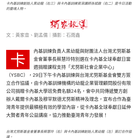
卡內基訓練創始人黑幼龍（右三）與卡內基訓練資深講師孫斌啟（右二）是今日活動
的靈魂人物。
文：黃家音、劉孟儒｜攝影：石雨鑫
內基訓練負責人黑幼龍與財團法人台灣尤努斯基
卡
金會董事長蔡慧玲特別選在卡內基全球奉獻日當
週捐贈課程支持「尤努斯社會企業中心」
（YSBC），29日下午卡內基訓練與台灣尤努斯基金會雙方簽
立合作協議，由卡內基訓練機構的幼龍企業管理顧問股份有限
公司捐贈卡內基大學班免費名額24名，會中共同傳遞雙方創
辦人戴爾卡內基及穆罕默德尤努斯精神及理念，宣布合作為臺
灣青年提供最積極有效的學習內容，從卡內基全球奉獻日延伸
大賢者青年公益講座，協力推動臺灣青年力發展！
台灣尤努斯基金會董事長蔡慧玲（右）與卡內基訓練創始人黑幼龍（左）簽訂合作協
議。