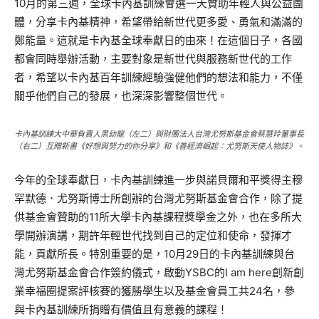
10月的第三週，全球卡內基訓練會選一天贊助年輕人與公益團
體，分享卡內基精神，希望帶給新世代更多愛、勇氣和滿滿的
鄭能量。這就是卡內基全球奉獻日的由來！在這個日子，各國
都會同時舉辦活動，主要對象是新世代與服務新世代的工作
者，希望以卡內基百年訓練經驗強健他們的想法和能力，不僅
關乎他們自己的發展，也深深影響整個世代。
卡內基訓練大中華負責人黑幼龍（左二）與財團法人台灣尤努斯基金會蔡慧玲董事長
（右二）互贈新書《好想與努力的你分享》和《善經濟崛起：尤努斯天使人物誌》。
今年的全球奉獻日，卡內基訓練進一步與諾貝爾和平獎得主穆
罕默德．尤努斯博士所創辦的台灣尤努斯基金會合作，除了提
供基金會贊助的11所大學卡內基課程獎學金之外，也在多所大
學開辦演講，期許年輕世代找到自己的定位和使命，發揮才
能，貢獻所長。特別重要的是，10月29日的卡內基訓練與台
灣尤努斯基金會合作簽約儀式，啟動YSBC的I am here創新創
業幸福圈提案評核賽的獲勝學生以及基金會員工共24名，參
與卡內基訓練所捐贈有價值且有意義的課程！