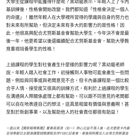
大學生從課程中能獲得什麼呢？黑幼龍表示，年輕人上了卡內
基訓練後，性格會開始改變。我們都知道「性格會決定一個人
的命運」！雖然年輕人在大學裡所習得的學識與自身的努力也
對未來有所幫助，但決定未來有多大的影響力的是性格！因
此，他很高興配合尤努斯基金會幫助大學生，今年決不會是最
後一年，他更希望以後還繼續配合尤努斯基金會，幫助大學教
育重視培養學生的性格！
上過課程的學生對社會產生什麼樣的影響力呢？黑幼龍老師
說，年輕人踏入社會工作，初接觸到人事物可能會產生一些問
題，例如與同事或與老闆意見不合，但卡內基課程是一個比較
合乎人情、接受度又很高的訓練方式，有利於上過課程的學生
在溝通與人際關係處理上都有幫助，可以跟不同意見的老闆都
可以自在地表達自己的想法，這真是相當有價值與意義啊！甚
至對於新創事業，以及幫助他人的社會責任都很有助益！
一直以來【獨家報導集團】董事長張淯（右一）熱心公益不落人後，此次更是卡內基
全球奉獻日主題演講暨捐贈課程支持YSBC記者會，會後與財團法人台灣尤努斯基金