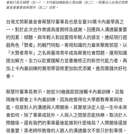
會執行長王絹閔（左一）、卡內基訓練創始人黑幼龍（左二）、財團法人台灣尤努斯
基金會董事長蔡慧玲（右二）合影。
台灣尤努斯基金會蔡慧玲董事長也是全臺30萬卡內基學員之
一，對於此次合作表達高度期待及感謝，回應與人溝通最重要
的因素：傾聽，與年輕人對話要用年輕人的語言，連結現行遊
戲角色「賢者」的戰鬥特點，善用知識的力量來擊敗邪惡，以
「大賢者青年」之名與臺灣青年成為察覺社會問題、運用知識
提出解方，全力以赴實踐解方並重複修正的新世代能力者，再
加上卡內基訓練的實用學習將更加如虎添翼，進而實踐共好社
會。
蔡慧玲董事長表示，她從30幾歲起就接觸卡內基訓練，且每
隔幾年都會上卡內基訓練，因為她覺得在大學都教專業與技
能，但是對人的溝通與人際關係，其實是決定人這一生中未來
會如何，除了事業成就外，人與人之間是否能快樂，取決於人
際關係。還有我們的事業最後能做到什麼格局？人際關係還是
很重要！黑老師所教導的人跟人的溝通層次不是只針對事情，