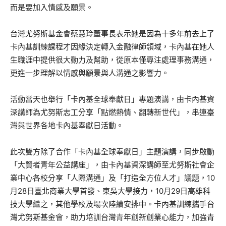
而是要加入情感及願景。
台灣尤努斯基金會蔡慧玲董事長表示她是因為十多年前去上了
卡內基訓練課程才因緣決定轉入金融律師領域，卡內基在她人
生職涯中提供很大動力及幫助，從原本僅專注處理事務溝通，
更進一步理解以情感與願景與人溝通之影響力。
活動當天也舉行「卡內基全球奉獻日」專題演講，由卡內基資
深講師為尤努斯志工分享「點燃熱情、翻轉新世代」，串連臺
灣與世界各地卡內基奉獻日活動。
此次雙方除了合作「卡內基全球奉獻日」主題演講，同步啟動
「大賢者青年公益講座」，由卡內基資深講師至尤努斯社會企
業中心各校分享「人際溝通」及「打造全方位人才」議題，10
月28日臺北商業大學首發、東吳大學接力，10月29日高雄科
技大學繼之，其他學校及場次陸續安排中。卡內基訓練攜手台
灣尤努斯基金會，助力培訓台灣青年創新創業心能力，加強青