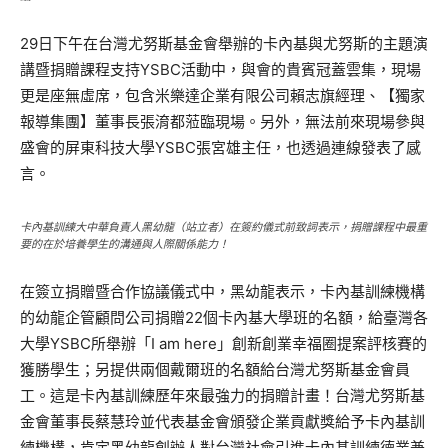
29日下午在台灣尤努斯基金會舉辦的卡內基與尤努斯的主題演
講暨捐贈課程支持YSBC活動中，與會的貴賓冠蓋雲集，現場
更是座無虛席，包含米樂達企業有限公司賴志旗經理、【獨家
報導集團】董事長張淯都蒞臨現場。另外，無法前來現場參與
盛會的屏東科技大學YSBC張宮雄主任，也透過連線發表了感
言。
卡內基訓練大中華負責人黑幼龍（站立者）在簽約儀式前致詞表示，捐贈課程中最重
要的在於培養學生的溝通與人際關係能力！
在簽立捐贈暨合作協議儀式中，黑幼龍表示，卡內基訓練機構
的幼龍企管顧問公司捐贈22個卡內基大學班的名額，給臺灣各
大學YSBC所舉辦「I am here」創新創業幸福圈提案評核賽的
獲勝學生；另提供兩個戴爾班的名額給台灣尤努斯基金會員
工。這是卡內基訓練歷年來最強力的捐贈計畫！台灣尤努斯基
金會董事長蔡慧玲並代表基金會頒發企業貢獻獎給予卡內基訓
練機構，肯定黑幼龍創辦人對台灣社會引進卡內基訓練德業兼