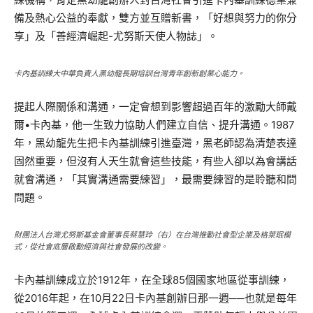
備及熱心公益的奉獻，雙方並互贈新書，「好想與努力的你分
享」及「善經濟崛起-尤努斯天使人物誌」。
卡內基訓練大中華負責人黑幼龍長期培訓台灣青年創新創業心能力。
提起人際關係和溝通，一定會想到影響超過百年的激勵大師戴
爾•卡內基，他一生致力協助人們建立自信、提升溝通。1987
年，黑幼龍先生把卡內基訓練引進臺灣，黑老師認為清楚表達
固然重要，但沒有人天生就會這些技能，有些人卻以為會講話
就會溝通，「其實溝通需要練習」，最需要練習的是聆聽和問
問題。
財團法人台灣尤努斯基金會董事長蔡慧玲（右）在台灣推動社會型企業及格萊珉模
式，從社會底層啟動經濟與社會發展的改變。
卡內基訓練成立於1912年，在全球85個國家地區從事訓練，
從2016年起，在10月22日卡內基創辦日那一週──也就是每年