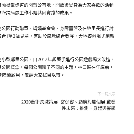
有簡易散步道的閒置公有地，開放後變身為大家喜歡的活動
市府跨局處工作小組共同實踐的成果。
色公園行動聯盟、靖娟基金會、身障童盟及在地里長進行討
合1至3歲兒童，有助於感覺統合發展，大地遊戲場式創新
小型鄰里公園，自2017年起著手進行公園遊戲場大改造，
星公園概念，每個公園賦予不同的主題，林口區在年底前，
也會陸續啟用，敬請大家拭目以待。
下一篇文章
2020藝術跨域策展–宮保睿、顧廣毅雙個展 啟發
性未來：推測、身體與醫學