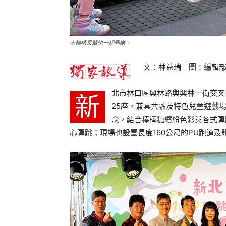
＊輪椅長輩也一起同樂。
文：林益瑞｜圖：編輯
北市林口區興林路與興林一街交叉
新
25座，兼具共融及特色兒童遊戲
念，結合棒棒糖繽紛色彩與各式彈
心彈跳；現場也設置長度160公尺的PU跑道