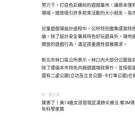
努力下，打造色彩繽紛的遊戲基地，讓原本僅
場域，總是吸引許多前來活動的大小朋友，為
兒童遊戲場設計過程中，公所特別邀集還我特
論，除了設計安全兼具特色好玩遊具外，場地適
開放的遊戲行為，滿足孩童適性發展需求。
新北市林口區公所表示，林口內大部分公園皆為
除了遵循本市特色共融遊戲場政策外，並採衛
還有二處公園(立功及立言公園-卡打車公園)
前一篇文章
厲害了！美14歲女孩發現武漢肺炎療法 奪3M青
年科學家獎