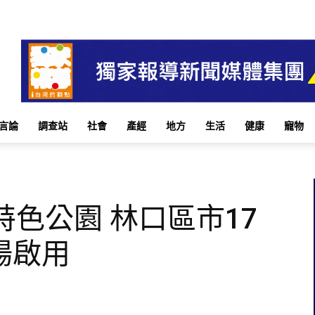
言論
調查站
社會
產經
地方
生活
健康
寵物
特色公園 林口區市17
場啟用