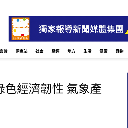
言論
調查站
社會
產經
地方
生活
健康
寵物
綠色經濟韌性 氣象產