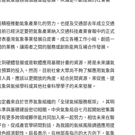
局積極推動氣象產業化的努力，也提及交通部去年成立交通
目前已經決定要把氣象產業納入交通科技產業會報中的正式
發表臺灣氣象事業發展白皮書，成立各種工作小組，創造一
關的業務，讓兩者之間的服務或創新能夠互補合作發展。
注到硬體發展或是軟體應用基礎計畫的資源，將是未來讓氣
共預算的投入。然而，目前社會大眾尚不夠了解應用氣象與
業人員，應該以更開放的角度，結合民間資源，來促進、提
氣象與氣候學科或其他社會科學學子的未來發展。
的定義來自於世界氣象組織的「全球氣候服務框架」，其明
水準與基礎建設密切相關。中央氣象局自七月起開始密集籌
望有更多跨領域夥伴能共同加入來一起努力，相信未來在聯
平台，促成產官學研間對話，為我國的氣候風險調適應用提
綠色經濟韌性。局長表示，在林部長指示的大方向下，氣象