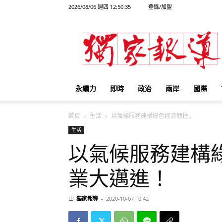
2026/08/06 週四 12:50:35
登錄/加盟
獨
家
報
導
永續力
即時
政治
兩岸
國際
首頁
生活
以氣候服務建構綠色經濟韌性...
生活
以氣候服務建構
業大邁進！
由
獨家報導
-
2020-10-07 10:42