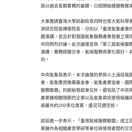
局以過去長期累積的基礎，已經開始穩健務實
大會邀請臺灣大學前副校長同時也是大氣科學
濟研究院張傳章院長，分別以「臺灣氣象產業
題演講，並且針對我國氣象服務產業發展之環
共同熱烈討論。此次論壇並與「第三屆氣候服
演講、實務經驗分享、氣候服務商業化探討，
向。
中央氣象局表示，本次論壇的參與人士涵括我
會、氣象應用推廣基金會、氣象產業協會、國
服務聯盟」的創始發起單位外，還包括了中央
產業鏈相關環節的企業以及氣象資訊使用組織
高層共約200多位貴賓，盛況可謂空前。
該局進一步表示，「臺灣氣候服務聯盟」成立
業鏈內各相關產官學研等單位與使用者間的交