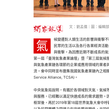
文：劉孟儒｜圖：編輯
候變遷對人類生活的影響與衝擊不
氣
民眾的生活以及各行各業經濟活動
與衝擊。為因應近期不斷成長的氣
第一屆「臺灣氣象產業論壇」暨「第三屆氣候
與氣象產業鏈各環節的企業或應用領域的業者
流。會中同時宣布邀集我國氣象產業鏈內之相關參與者
Service Alliance, TCSA)。
中央氣象局說明，有鑑於各領域對天氣、氣候
與服務，已經難以滿足快速成長的需求趨勢。因
框架後，再於2019年第18屆世界氣象大會
以及民間團體之間建立包容性夥伴關係，共同