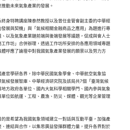
來推動未來氣象產業的發展。
系終身特聘講座陳泰然教授以及曾任金管會副主委的中華經
的發展與契機」與「氣候相關金融商品之應用」為題進行專
境、以及氣象產業鏈前端與後端發展等議題，促成與會人士
務工作坊」合併辦理，透過工作坊所安排的各應用領域專題
具體呼應了論壇中對我國氣象產業發展的願景以及努力方
國產官學研各界，除中華民國氣象學會、中華航空氣象協
際氣候發展智庫、中華經濟研究院及該局共7個「臺灣氣候
與地方政府各單位、國內大氣科學相關學門、國內參與氣象
與單位如航運、工程、農漁、防災、媒體、觀光等企業管理
目的是希望為我國氣象領域建立一對話與互動平臺，加強產
流、連結與合作，以集思廣益發揮群體力量，提升各界對於