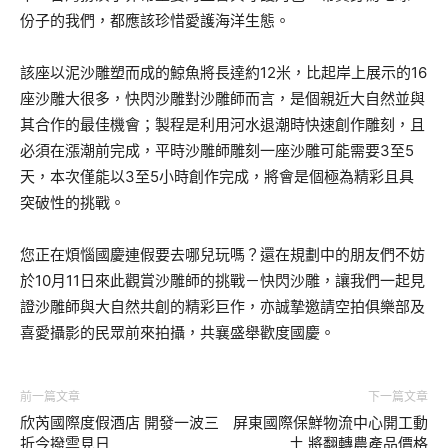
份子的我們，都應該珍惜愛護海洋生態。
該座以泥沙雕塑而成的鯨魚將長達約12米，比起岸上展示的16
座沙雕大很多，快閃沙雕對沙雕師而言，是個親近大自然並與
其合作的最佳機會；製程是利用河水退潮時快速創作雕刻，且
必須在漲潮前完成，平時沙雕師雕刻一座沙雕可能需要3至5
天，本次僅能以3至5小時創作完成，將會是個極為精彩且具
突破性的挑戰。
您正在煩惱國慶連假要去哪兒玩嗎？還在規劃中的朋友們不妨
於10月11日來此觀賞沙雕師的挑戰－快閃沙雕，讓我們一起見
證沙雕師與大自然共創的精彩巨作，亦誠摯邀請空拍俱樂部及
喜愛攝影的民眾前來拍攝，共襄盛舉歡度國慶。
前一篇文章
下一篇文章
欣芮國際度假酒店 開發一波三
屏東國際保鮮物流中心開工動
折今撥雲見日
土 將翻轉農產品價格