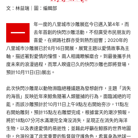
文：林益瑞｜圖：編輯部
年一度的八里城市沙雕展迄今已邁入第4年，而
一
去年首創的快閃沙雕活動，不但廣受市民朋友的
喜愛，在網路社群亦受到熱烈迴響；2020年的
八里城市沙雕展已於8月16日開展，展覽主題以愛情故事為主
軸，描述著對愛情的憧憬、兩人相識瞭解磨合，到最後攜手共
度未來的浪漫過程，而眾人睽違已久的快閃沙雕也即將登場，
預計10月11日(日)展出。
此次快閃沙雕是以動物瀕臨絕種議題為發想創作，主題「消失
的海翁」反映近年來鯨魚隨著人類獵捕的行為，面臨滅絕的可
能，而該沙雕預計於10月11日上午9點左右開始夯沙，11點左
右開始雕刻，預計15點左右雕塑完成，根據當天的潮汐預報，
將於18點07分河水滿潮完全淹沒消失，呈現正在消失的海洋
生物，以及表達愛情的易逝性；並藉此呼籲在鯨豚的世界地圖
中，台灣扮演了非常重要的監督與守護角色，希冀身為地球一