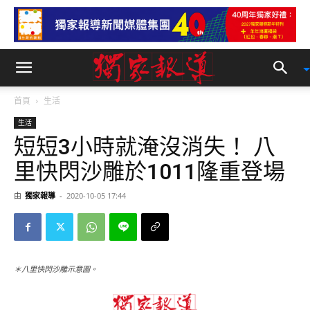
首頁
生活
生活
短短3小時就淹沒消失！ 八
里快閃沙雕於1011隆重登場
由
獨家報導
-
2020-10-05 17:44
＊八里快閃沙雕示意圖。