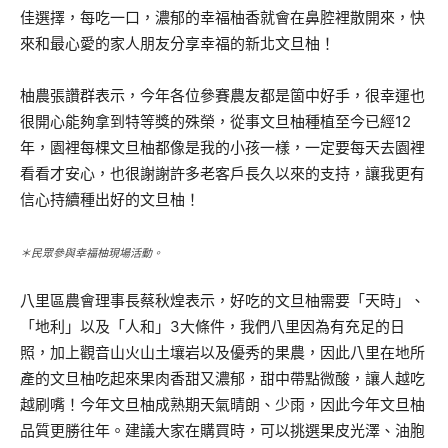
佳選擇，每吃一口，濃郁的幸福柚香就會在鼻腔裡散開來，快
來和最心愛的家人朋友分享幸福的新北文旦柚！
柚農張讚群表示，今年各位參賽農友都是箇中好手，很幸運也
很開心能夠拿到特等獎的殊榮，從事文旦柚種植至今已經12
年，園裡每棵文旦柚都像是我的小孩一樣，一定要每天去園裡
看看才安心，也很謝謝許多老客戶長久以來的支持，讓我更有
信心持續種出好的文旦柚！
＊民眾參與幸福柚現場活動。
八里區農會理事長蔡秋煌表示，好吃的文旦柚需要「天時」、
「地利」以及「人和」3大條件，我們八里因為有充足的日
照，加上觀音山火山土壤岩以及優秀的果農，因此八里在地所
產的文旦柚吃起來果肉香甜又濃郁，甜中帶點微酸，讓人越吃
越刷嘴！今年文旦柚成熟期天氣晴朗、少雨，因此今年文旦柚
品質更勝往年。建議大家在購買時，可以挑選果皮光澤、油胞