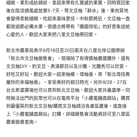
細緻、果形成紡錘狀、拿起來帶有扎實感的果實，同時買回家
後在陰涼通風處放置5-7天，等文旦柚「辭水」後，果肉質地
會變得柔軟細緻，吃起來風味更佳。中秋節將近，文旦柚一直
都是過節必備水果，很適合將帶有「團圓保佑」的好意象送給
心愛的人，歡迎大家來把八里文旦柚帶回家。
新北市農業局表示9月19日至20日兩天在八里左岸公園舉辦
「新北市文旦柚展售會」，現場除了有得獎柚農擺攤外，還有
文旦柚DIY、釣文旦、表演節目以及沙雕、光雕秀可以欣賞，
好吃又好玩，歡迎大家一起來柚鄉，尋柚香，來「新北尋找專
屬你的幸福柚香」，享受美好的假日時光。另外9/26、27在
台北希望廣場也可以買到新北文旦柚，歡迎大家共襄盛舉。同
時無法出門的民眾也可以在電商平台「小農電舖直銷站」購買
到最優質的新北文旦柚!購買文旦柚請洽各產區農會，或直接
上「小農電舖直銷站」訂購，詳細展售會活動資訊可至八里區
農會臉書查詢。