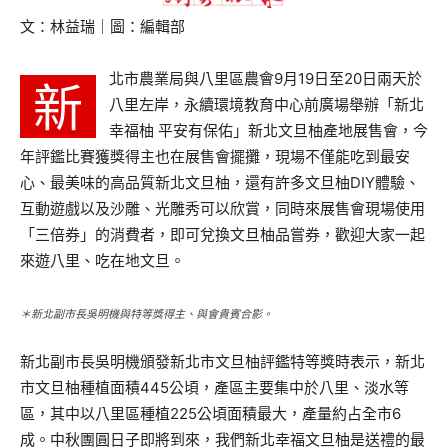
文：林益瑞｜圖：編輯部
北市農業局與八里區農會9月19日至20日兩天於
新
八里左岸，永續環境教育中心前廣場舉辦「新北
幸福柚 平安有保佑」新北文旦柚產地展售會，今
年評鑑比賽獲獎得主也在展售會擺攤，現場不僅能吃到最安
心、最美味的高品質新北文旦柚，還有許多文旦柚DIY體驗、
互動遊戲以及沙雕、光雕秀可以欣賞，同時來展售會現場使用
「三倍券」的消費者，即可兌換文旦柚品嘗券，歡迎大家一起
來遊八里、吃在地文旦。
＊新北副市長吳明機與特等獎得主、與會貴賓合影。
新北副市長吳明機頒發新北市文旦柚評鑑特等獎時表示，新北
市文旦柚種植面積445公頃，產區主要集中於八里、淡水等
區，其中以八里區種植225公頃面積最大，產量約占全市6
成。中秋團圓日子即將到來，我們新北幸福文旦柚是送禮的最