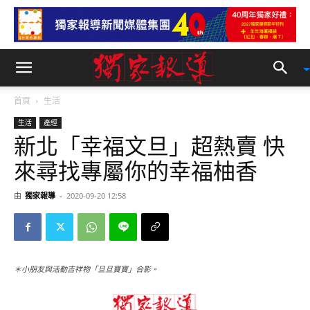
首頁
生活
生活
產經
新北「幸福文旦」超熱賣 快
來尋找專屬你的幸福柚香
由
獨家報導
-
2020-09-20 12:58
＊小朋友與活動吉祥物「旦旦寶寶」合影。