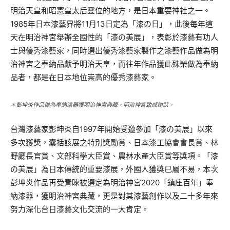
明治天皇和昭憲皇太后靈位的地方，是日本重要神社之一。
1985年日本漆藝界將11月13日定為「漆の日」，此後每年這
天在明治神宮舉辦全國性的「漆の美展」，表彰於漆藝有功人
士與優秀漆藝家，同時選出優秀漆藝家製作之漆藝作品做為明
治神宮之奉納品獻予明治天皇，而往年作品獲此殊榮做為奉納
品者，都是在日本地位崇高的優秀漆藝家。
＊彭坤炎作品做為奉納漆器獲明治神宮典藏，明治神宮致感謝狀。
台灣漆藝家彭坤炎自1997年開始受邀參加「漆の美展」以來
多次獲獎，囊括該展之特別獎勵賞、日本漆工協會會長賞、林
野廳長官賞、文部科學大臣賞、農林水產大臣賞等獎項。「漆
の美展」為日本傳統的重要漆展，外國人獲獎已屬不易，本次
彭坤炎作品再受青睞被選定為明治神宮2020「鎮座百年」奉
納漆器，獲明治神宮典藏，更是對其漆藝創作以及二十多年來
努力深化台日漆藝文化交流的一大肯定。