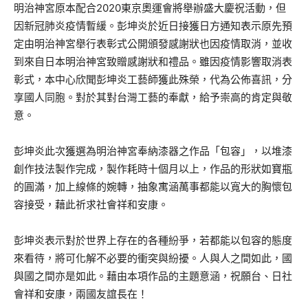
明治神宮原本配合2020東京奧運會將舉辦盛大慶祝活動，但
因新冠肺炎疫情暫緩。彭坤炎於近日接獲日方通知表示原先預
定由明治神宮舉行表彰式公開頒發感謝狀也因疫情取消，並收
到來自日本明治神宮致贈感謝狀和禮品。雖因疫情影響取消表
彰式，本中心欣聞彭坤炎工藝師獲此殊榮，代為公佈喜訊，分
享國人同胞。對於其對台灣工藝的奉獻，給予崇高的肯定與敬
意。
彭坤炎此次獲選為明治神宮奉納漆器之作品「包容」，以堆漆
創作技法製作完成，製作耗時十個月以上，作品的形狀如寶瓶
的圓滿，加上線條的婉轉，抽象寓涵萬事都能以寬大的胸懷包
容接受，藉此祈求社會祥和安康。
彭坤炎表示對於世界上存在的各種紛爭，若都能以包容的態度
來看待，將可化解不必要的衝突與紛擾。人與人之間如此，國
與國之間亦是如此。藉由本項作品的主題意涵，祝願台、日社
會祥和安康，兩國友誼長在！