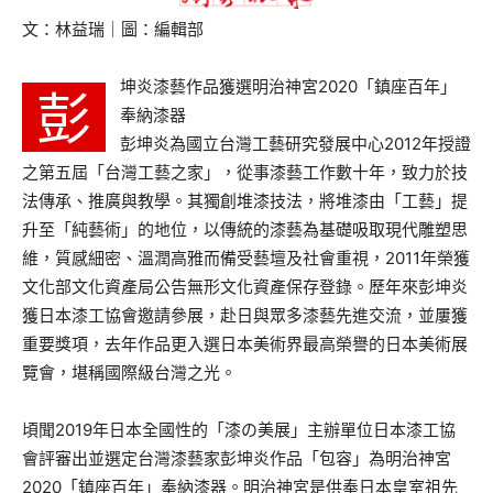
文：林益瑞｜圖：編輯部
坤炎漆藝作品獲選明治神宮2020「鎮座百年」
彭
奉納漆器
彭坤炎為國立台灣工藝研究發展中心2012年授證
之第五屆「台灣工藝之家」，從事漆藝工作數十年，致力於技
法傳承、推廣與教學。其獨創堆漆技法，將堆漆由「工藝」提
升至「純藝術」的地位，以傳統的漆藝為基礎吸取現代雕塑思
維，質感細密、溫潤高雅而備受藝壇及社會重視，2011年榮獲
文化部文化資產局公告無形文化資產保存登錄。歷年來彭坤炎
獲日本漆工協會邀請參展，赴日與眾多漆藝先進交流，並屢獲
重要獎項，去年作品更入選日本美術界最高榮譽的日本美術展
覽會，堪稱國際級台灣之光。
頃聞2019年日本全國性的「漆の美展」主辦單位日本漆工協
會評審出並選定台灣漆藝家彭坤炎作品「包容」為明治神宮
2020「鎮座百年」奉納漆器。明治神宮是供奉日本皇室祖先