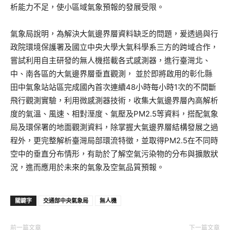
析能力不足，使小區域氣象預報的發展受限。
氣象局說明，為解決大氣邊界層資料缺乏的問題，爰透過與行
政院環境保護署及國立中央大學大氣科學系三方的跨域合作，
嘗試利用自主研發的無人機搭載各式感測器，進行臺灣北、
中、南各區的大氣邊界層垂直觀測， 並於即將啟用的彰化縣
田中氣象站站區完成國內首次連續48小時每小時1次的不間斷
飛行觀測實驗，利用微感測器技術，收集大氣邊界層內高解析
度的氣溫、風速、相對溼度、氣壓及PM2.5等資料，搭配氣象
局及環保署的地面觀測資料，除掌握大氣邊界層結構發展之過
程外，更完整解析臺灣局部環流特徵，並取得PM2.5在不同時
空中的垂直分布情形，有助於了解空氣污染物的分布與擴散狀
況，進而應用於未來的氣象及空氣品質預報。
關鍵字
交通部中央氣象局
無人機
前一篇文章
下一篇文章