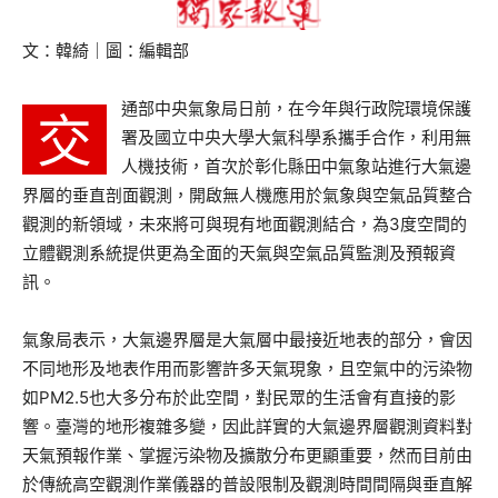
文：韓綺｜圖：編輯部
通部中央氣象局日前，在今年與行政院環境保護
交
署及國立中央大學大氣科學系攜手合作，利用無
人機技術，首次於彰化縣田中氣象站進行大氣邊
界層的垂直剖面觀測，開啟無人機應用於氣象與空氣品質整合
觀測的新領域，未來將可與現有地面觀測結合，為3度空間的
立體觀測系統提供更為全面的天氣與空氣品質監測及預報資
訊。
氣象局表示，大氣邊界層是大氣層中最接近地表的部分，會因
不同地形及地表作用而影響許多天氣現象，且空氣中的污染物
如PM2.5也大多分布於此空間，對民眾的生活會有直接的影
響。臺灣的地形複雜多變，因此詳實的大氣邊界層觀測資料對
天氣預報作業、掌握污染物及擴散分布更顯重要，然而目前由
於傳統高空觀測作業儀器的普設限制及觀測時間間隔與垂直解