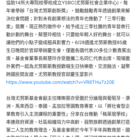
協助14所大專院校學校成立YSBC(尤努斯社會企業中心)，每
年會舉辦「台灣尤努斯創新獎」，鼓勵鼓勵青年透過創業來解
決社會問題；針對未有創業想法的青年也推動了「三零行動
家」競賽，現正熱烈徵件中，給予成立三零社團的青年發表行
動計劃的舞台，蔡慧玲相信，只要給年輕人好的舞台，就可以
讓他們的小點子變成極具影響力。6/28適逢尤努斯教授85歲
生日晚間於官邸舉辦慶生會，僅邀各國代表20多位少數貴賓出
席，基金會董事長蔡慧玲亦受邀攜二名同仁代表出席，現場邀
外賓們一起為尤努斯斯教授歡唱生日快樂歌，交流融洽，凝聚
跨國民間友誼。尤努斯教授官邸慶生宴影片
https://www.youtube.com/watch?v=VR6THu7z20E
台灣尤努斯基金會副主任陳姷蓉亦受邀於分論壇與葡萄牙、澳
洲、馬來西亞、泰國、孟加拉等國教育專家，以「將社會型企
業教育引入主流課程的重要性」分享在台推動「格萊珉學校」
串連政府資源、社區組織培力中高齡、弱勢族群透過創業打造
第二人生的教育理念，及基金會將於今年下半年與教育部、國