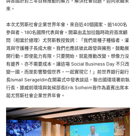
與各國針對三零目標推動的解方，解決社會問題，迎向永續未
來。
本次尤努斯社會企業世界年會，來自近40個國家、逾1400名
參與者、180名國際代表與會。開幕由孟加拉臨時政府首席顧
問（相當於總理）尤努斯教授致詞：「我們是種子種植者，灌
溉與守護種子長成大樹。我們也應該彼此啟發與擁抱，鼓勵展
開行動。即使能力有限，只要開始，就能推動改變。想像力沒
有邊界、亦不需要成本。讓這場 Social Business Day 不只改
變一國，而是影響整個世界，一起實現它！」前世界銀行副行
長Ismail Serageldin在開幕式中發表談話，聯合國環境署前執
行長、挪威前環境與氣候部長Erik Solheim皆作為嘉賓出席本
屆尤努斯社會企業世界年會。