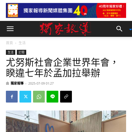
首頁
生活
生活
訂閱
尤努斯社會企業世界年會，
睽違七年於孟加拉舉辦
由
獨家報導
-
2025-07-09 01:27