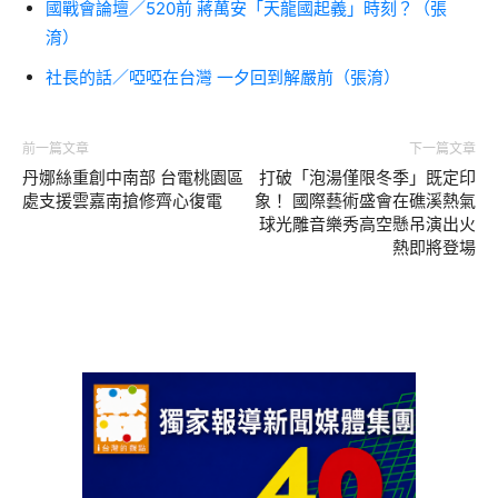
國戰會論壇／520前 蔣萬安「天龍國起義」時刻？（張
淯）
社長的話／啞啞在台灣 一夕回到解嚴前（張淯）
前一篇文章
下一篇文章
丹娜絲重創中南部 台電桃園區
打破「泡湯僅限冬季」既定印
處支援雲嘉南搶修齊心復電
象！ 國際藝術盛會在礁溪熱氣
球光雕音樂秀高空懸吊演出火
熱即將登場