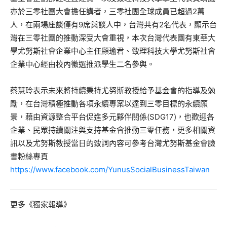
亦於三零社團大會擔任講者，三零社團全球成員已超過2萬
人，在兩場座談僅有9席與談人中，台灣共有2名代表，顯示台
灣在三零社團的推動深受大會重視，本次台灣代表團有東華大
學尤努斯社會企業中心主任顧瑜君、致理科技大學尤努斯社會
企業中心經由校內徵選推派學生二名參與。
蔡慧玲表示未來將持續秉持尤努斯教授給予基金會的指導及勉
勵，在台灣積極推動各項永續專案以達到三零目標的永續願
景，藉由資源整合平台促進多元夥伴關係(SDG17)，也歡迎各
企業、民眾持續關注與支持基金會推動三零任務，更多相關資
訊以及尤努斯教授當日的致詞內容可參考台灣尤努斯基金會臉
書粉絲專頁
https://www.facebook.com/YunusSocialBusinessTaiwan
更多《獨家報導》