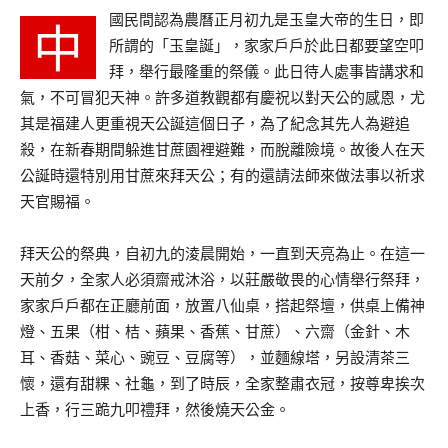
國民間認為農曆正月初九是玉皇大帝的生日，即
中
所謂的「玉皇誕」，家家戶戶於此日都要望空叩
拜，舉行最隆重的祭儀。此日待人處事皆講求和
氣，不可冒犯天神。許多道教觀都有慶祝以對天公的感恩，尤
其是福建人更重視天公誕這個日子，為了紀念其先人為避追
殺，在新春期間躲進甘蔗園裡避難，而脫離險境。故後人在天
公誕時還特別用甘蔗來拜天公；有的還請法師來做法事以祈求
天官賜福。
拜天公的祭典，自初九的淩晨開始，一直到天亮為止。在這一
天前夕，全家人必須齋戒沐浴，以莊嚴敬畏的心情舉行祭拜，
家家戶戶都在正廳前面，放置八仙桌，搭起祭壇，供桌上備神
燈、五果（柑、桔、蘋果、香蕉、甘蔗）、六齋（金針、木
耳、香菇、菜心、豌豆、豆腐等），並麵線塔，另設清茶三
懷，還有甜粿、社龜，到了時辰，全家整肅衣冠，按尊卑挨次
上香，行三跪九叩禮拜，然後燒天公金。