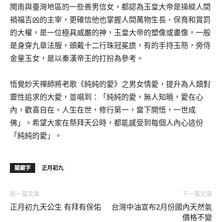
閩南與臺灣地區的一些善男信女，都認為玉皇大帝是操縱人間
禍福吉凶的主宰，更確信他也掌握人間萬物生長、保育和賞罰
的大權，是一位極具威嚴的神，玉皇大帝的塑像或畫像，一般
是身穿九章法服，頭戴十二行珠冠冕旒，有的手持玉笏，旁侍
金童玉女，是以秦漢帝王的打扮為參考。
悟覺妙天禪師將老歌《純純的愛》之男女情愛，提升為人類對
靈性追求的大愛，並唱到：「純純的愛，無人知曉，愛在心
內，歡喜自在。人生在世，修行第一，當下開悟，一世成
佛」。希望大家在祭拜天公時，都能感受到每個人內心這份
「純純的愛」。
關鍵字
正月初九
前一篇文章
下一篇文章
正月初九天公生 有拜有保佑
台灣中油宣布2月份國內天然氣
價格不變