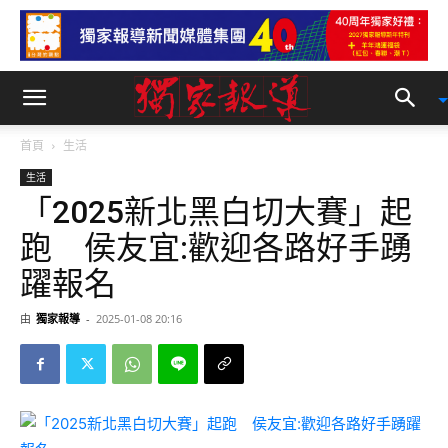
首頁
生活
生活
「2025新北黑白切大賽」起
跑 侯友宜:歡迎各路好手踴
躍報名
由
獨家報導
-
2025-01-08 20:16