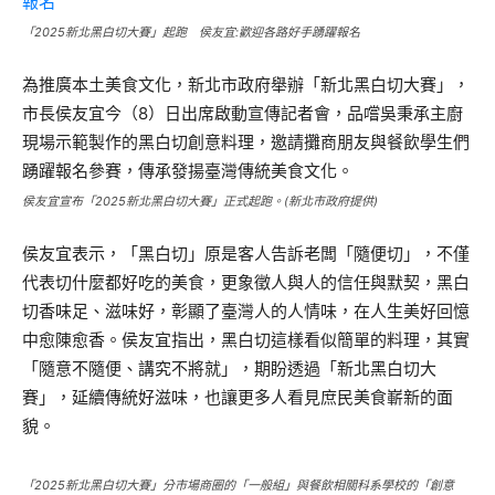
「2025新北黑白切大賽」起跑 侯友宜:歡迎各路好手踴躍報名
為推廣本土美食文化，新北市政府舉辦「新北黑白切大賽」，
市長侯友宜今（8）日出席啟動宣傳記者會，品嚐吳秉承主廚
現場示範製作的黑白切創意料理，邀請攤商朋友與餐飲學生們
踴躍報名參賽，傳承發揚臺灣傳統美食文化。
侯友宜宣布「2025新北黑白切大賽」正式起跑。(新北市政府提供)
侯友宜表示，「黑白切」原是客人告訴老闆「隨便切」，不僅
代表切什麼都好吃的美食，更象徵人與人的信任與默契，黑白
切香味足、滋味好，彰顯了臺灣人的人情味，在人生美好回憶
中愈陳愈香。侯友宜指出，黑白切這樣看似簡單的料理，其實
「隨意不隨便、講究不將就」，期盼透過「新北黑白切大
賽」，延續傳統好滋味，也讓更多人看見庶民美食嶄新的面
貌。
「2025新北黑白切大賽」分市場商圈的「一般組」與餐飲相關科系學校的「創意