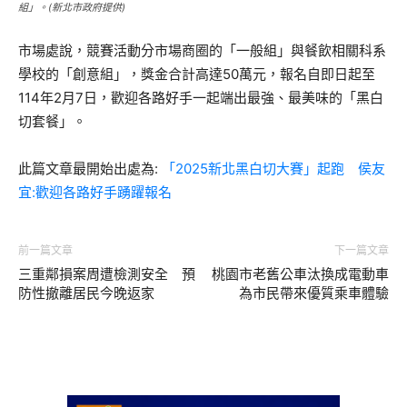
組」。(新北市政府提供)
市場處說，競賽活動分市場商圈的「一般組」與餐飲相關科系
學校的「創意組」，獎金合計高達50萬元，報名自即日起至
114年2月7日，歡迎各路好手一起端出最強、最美味的「黑白
切套餐」。
此篇文章最開始出處為:
「2025新北黑白切大賽」起跑 侯友
宜:歡迎各路好手踴躍報名
前一篇文章
下一篇文章
三重鄰損案周遭檢測安全 預
桃園市老舊公車汰換成電動車
防性撤離居民今晚返家
為市民帶來優質乘車體驗