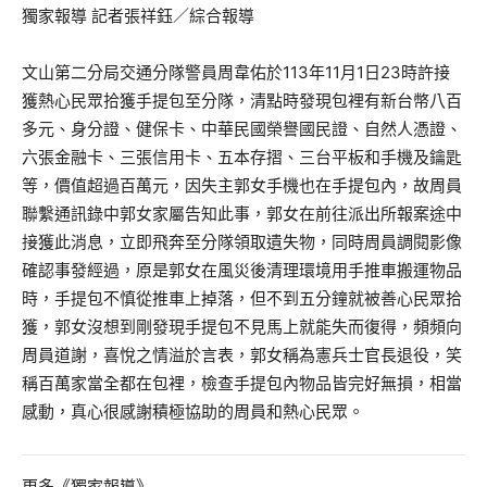
獨家報導 記者張祥鈺／綜合報導
文山第二分局交通分隊警員周韋佑於113年11月1日23時許接
獲熱心民眾拾獲手提包至分隊，清點時發現包裡有新台幣八百
多元、身分證、健保卡、中華民國榮譽國民證、自然人憑證、
六張金融卡、三張信用卡、五本存摺、三台平板和手機及鑰匙
等，價值超過百萬元，因失主郭女手機也在手提包內，故周員
聯繫通訊錄中郭女家屬告知此事，郭女在前往派出所報案途中
接獲此消息，立即飛奔至分隊領取遺失物，同時周員調閱影像
確認事發經過，原是郭女在風災後清理環境用手推車搬運物品
時，手提包不慎從推車上掉落，但不到五分鐘就被善心民眾拾
獲，郭女沒想到剛發現手提包不見馬上就能失而復得，頻頻向
周員道謝，喜悅之情溢於言表，郭女稱為憲兵士官長退役，笑
稱百萬家當全都在包裡，檢查手提包內物品皆完好無損，相當
感動，真心很感謝積極協助的周員和熱心民眾。
更多《獨家報導》