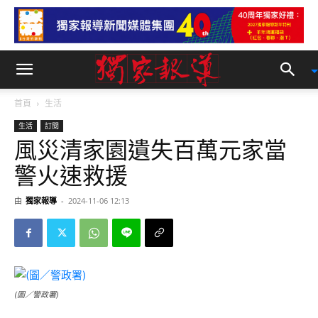
首頁
生活
生活
訂閱
風災清家園遺失百萬元家當
警火速救援
由
獨家報導
-
2024-11-06 12:13
(圖／警政署)