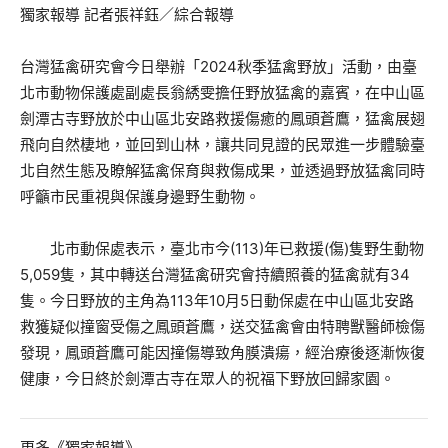
獨家報導 記者張祥鈺／綜合報導
台灣猛禽研究會今日舉辦「2024秋季猛禽野放」活動，由臺
北市動物保護處副處長翁綉雯擔任野放猛禽的嘉賓，在中山區
劍潭古寺野放於中山區北安路救援傷癒的鳳頭蒼鷹，猛禽展翅
飛向自然棲地，並回到山林，讓共同見證的民眾進一步體驗臺
北自然生態及瞭解猛禽保育與救傷成果，並透過野放猛禽同時
呼籲市民重視與保護身邊野生動物。
北市動保處表示，臺北市今(113)年已救援(傷)隻野生動物
5,059隻，其中轉送台灣猛禽研究會持續照養的猛禽就有34
隻。今日野放的主角為113年10月5日動保處在中山區北安路
救獲疑似撞窗受傷之鳳頭蒼鷹，送交猛禽會由特聘獸醫師檢傷
發現，鳳頭蒼鷹可能因撞傷導致角膜潰瘍，經治療後逐漸恢復
健康，今日終於劍潭古寺在眾人的祝福下野放回歸家園。
更多《獨家報導》