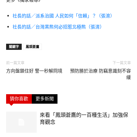
社長的話／派系治國 人民如何「信賴」？（張淯）
社長的話／台灣黑熊何必招惹北極熊（張淯）
關鍵字
鳳頭蒼鷹
前一篇文章
下一篇文章
方向盤鎖住好 警一秒解冏境
預防勝於治療 防竊意識刻不容
緩
猜你喜歡
更多新聞
來看「鳳頭蒼鷹的一百種生活」加強保
育觀念