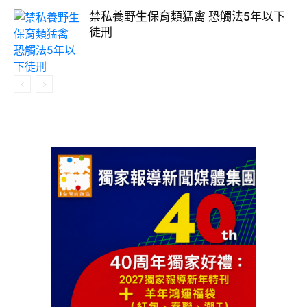
禁私養野生保育類猛禽 恐觸法5年以下
徒刑