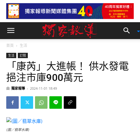
首頁
生活
生活
訂閱
「康芮」大進帳！ 供水發電
挹注市庫900萬元
由
獨家報導
-
2024-11-01 18:49
(圖／翡翠水庫)