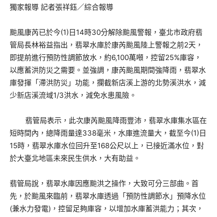
獨家報導 記者張祥鈺／綜合報導
颱風康芮已於今(1)日14時30分解除颱風警報，臺北市政府翡
管局長林裕益指出，翡翠水庫於康芮颱風陸上警報之前2天，
即提前進行預防性調節放水，約6,100萬噸，控留25%庫容，
以應蓄洪防災之需要。並強調，康芮颱風期間強降雨，翡翠水
庫發揮「滯洪防災」功能，攔截新店溪上游的北勢溪洪水，減
少新店溪流域1/3洪水，減免水患風險。
翡管局表示，此次康芮颱風降雨豐沛，翡翠水庫集水區在
短時間內，總降雨量達338毫米，水庫進流量大，截至今(1)日
15時，翡翠水庫水位回升至168公尺以上，已接近滿水位，對
於大臺北地區未來民生供水，大有助益。
翡管局說，翡翠水庫因應颱洪之操作，大致可分三部曲。首
先，於颱風來臨前，翡翠水庫透過「預防性調節水」預降水位
(兼水力發電)，控留足夠庫容，以增加水庫蓄洪能力；其次，