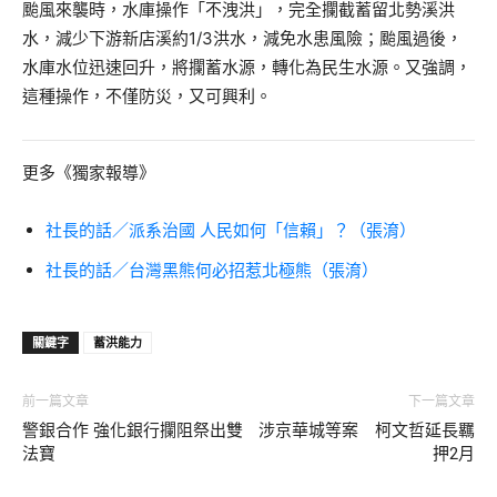
颱風來襲時，水庫操作「不洩洪」，完全攔截蓄留北勢溪洪
水，減少下游新店溪約1/3洪水，減免水患風險；颱風過後，
水庫水位迅速回升，將攔蓄水源，轉化為民生水源。又強調，
這種操作，不僅防災，又可興利。
更多《獨家報導》
社長的話／派系治國 人民如何「信賴」？（張淯）
社長的話／台灣黑熊何必招惹北極熊（張淯）
關鍵字
蓄洪能力
前一篇文章
下一篇文章
警銀合作 強化銀行攔阻祭出雙
涉京華城等案 柯文哲延長羈
法寶
押2月