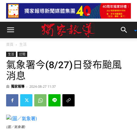
首頁
生活
生活
訂閱
氣象署今(8/27)日發布颱風
消息
由
獨家報導
-
2024-08-27 11:37
(圖／氣象署)