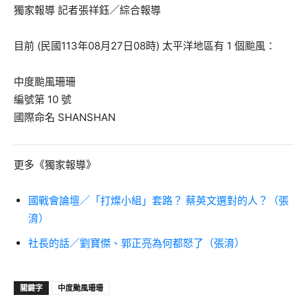
獨家報導 記者張祥鈺／綜合報導
目前 (
民國113年08月27日08時
) 太平洋地區
有 1 個颱風
：
中度颱風
珊珊
編號第 10 號
國際命名 SHANSHAN
更多《獨家報導》
國戰會論壇／「打燦小組」套路？ 蔡英文選對的人？（張
淯）
社長的話／劉寶傑、郭正亮為何都怒了（張淯）
關鍵字
中度颱風珊珊