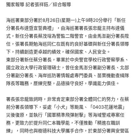
獨家報導 記者張祥鈺／綜合報導
海巡署東部分署於8月26日(星期一)上午9時20分舉行「新任
分署長布達暨宣誓典禮」，由海巡署署長張忠龍主持布達儀
式，新任分署長蔡茂埕為警監二階警官，由金馬澎副分署長陞
任，張署長期勉海巡同仁在既有的良好基礎與新任分署長領導
下，持續創造更卓越的績效，確保國家、人民安全。
東部分署新任蔡分署長，畢業於中央警官學校行政警察學系、
國立政治大學行政管理碩士，曾任金馬澎分署副分署長、北部
分署副分署長、海岸巡防署情報處專門委員、苗栗機動查緝隊
隊長等職務，歷練完整，品德操守良好，學識能力俱佳。
署長張忠龍致詞時，非常肯定東部分署全體同仁的努力，在蔡
前分署長領導下，妥處「小犬」等颱風、「0403花蓮地震」
災後復原，並執行「國軍精準飛彈射擊」等海域警戒專案任
務，更致力於提升同仁本職學能，不僅推動「精進在職訓
練」，同時也與樹德科技大學攜手合作，於東部分署興安營區