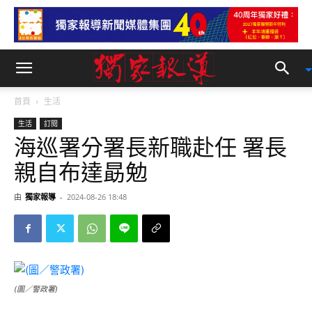
首頁
生活
生活
訂閱
海巡署分署長新職赴任 署長
親自布達勗勉
由
獨家報導
-
2024-08-26 18:48
(圖／警政署)