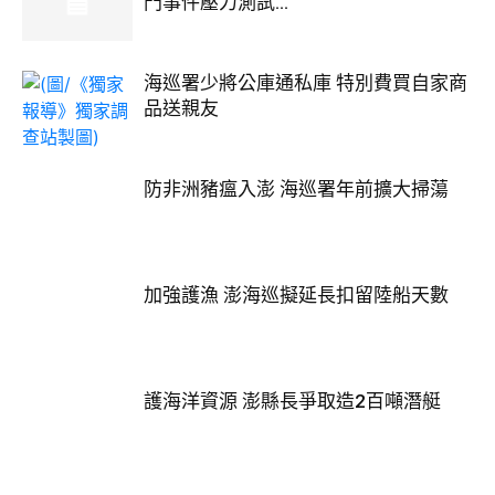
門事件壓力測試...
海巡署少將公庫通私庫 特別費買自家商
品送親友
防非洲豬瘟入澎 海巡署年前擴大掃蕩
加強護漁 澎海巡擬延長扣留陸船天數
護海洋資源 澎縣長爭取造2百噸潛艇