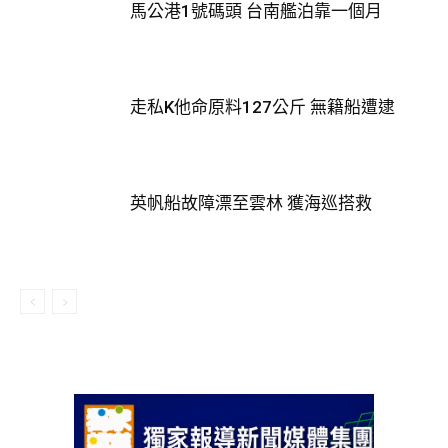
馬公港1號碼頭 台南艦泊靠一個月
走私K他命原料127公斤 無籍船遭逮
英帆船故障漂至雲林 獲海巡搭救