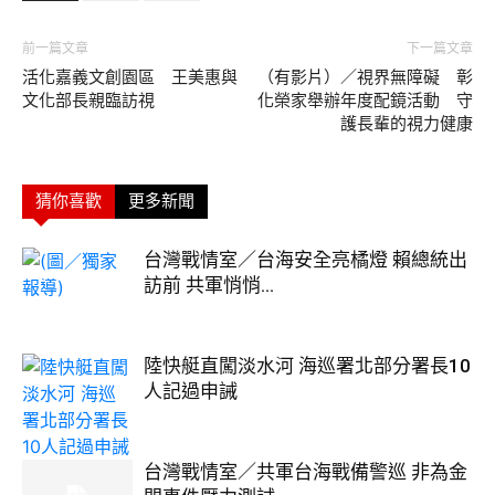
前一篇文章
下一篇文章
活化嘉義文創園區 王美惠與
（有影片）／視界無障礙 彰
文化部長親臨訪視
化榮家舉辦年度配鏡活動 守
護長輩的視力健康
猜你喜歡
更多新聞
台灣戰情室／台海安全亮橘燈 賴總統出
訪前 共軍悄悄...
陸快艇直闖淡水河 海巡署北部分署長10
人記過申誡
台灣戰情室／共軍台海戰備警巡 非為金