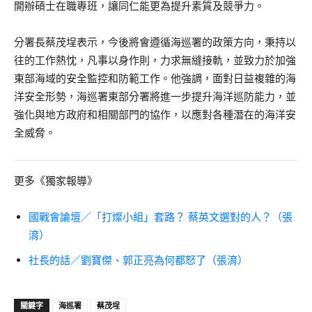
開辦碩士在職專班，讓同仁能更為提升素質及競爭力。
分署長蔡茂埕表示，今後將會遵循海巡署的政策方向，秉持以
往的工作熱忱，凡事以身作則，力求無縫接軌，並致力於加強
東部海域的安全監控和防範工作。他強調，面對日益複雜的海
洋安全形勢，海巡署東部分署將進一步提升海洋巡防能力，並
強化與地方政府和相關部門的協作，以應對各種潛在的海洋安
全威脅。
更多《獨家報導》
國戰會論壇／「打燦小組」套路？ 蔡英文選對的人？（張
淯）
社長的話／劉寶傑、郭正亮為何都怒了（張淯）
關鍵字
海巡署
蔡茂埕