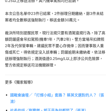
0.25以上移送法辦，其汽機車駕照均已註銷。
本次公告名單中23件已結案，2件辦理分期繳納，餘3件未結
案者均全數移送強制執行，移送金額30萬元。
裁決所特別提醒民眾，現行法規只要有酒駕違規行為，除了高
額罰鍰還會吊扣駕照(機車1年，汽車2年)、警方當場吊扣牌照
2年及代保管車輛，建議民眾不要心存僥倖；因而肇事致人重
傷或死亡，得依規定没入該車輛；罰鍰逾期未繳納者，依法移
送辦理強制執行；酒測值達0.25mg/L以上即涉公共危險罪，
警方依規定移送司法機關辧理。
更多《獨家報導》
國戰會論壇／「打燦小組」套路？ 蔡英文選對的人？（張
淯）
社長的話／劉寶傑、郭正亮為何都怒了（張淯）