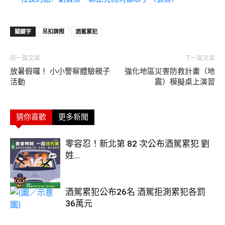
關鍵字
吊扣牌照
酒駕累犯
前一篇文章
下一篇文章
放暑假囉！ 小小警察體驗親子
強化地區災害防救計畫（地
活動
震）模擬桌上演習
猜你喜歡
更多新聞
零容忍！新北第 82 次公布酒駕累犯 劉
姓...
酒駕累犯公布26名 酒駕拒測累犯各罰
36萬元