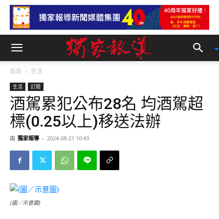
首頁
生活
生活
訂閱
酒駕累犯公布28名 均酒駕超
標(0.25以上)移送法辦
由
獨家報導
-
2024-08-21 10:43
(圖／示意圖)