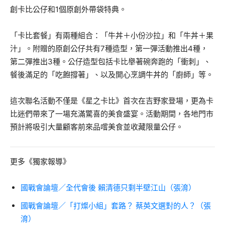
創卡比公仔和1個原創外帶袋特典。
「卡比套餐」有兩種組合：「牛丼＋小份沙拉」和「牛丼＋果
汁」。附贈的原創公仔共有7種造型，第一彈活動推出4種，
第二彈推出3種。公仔造型包括卡比舉著碗奔跑的「衝刺」、
餐後滿足的「吃飽撐著」、以及開心烹調牛丼的「廚師」等。
這次聯名活動不僅是《星之卡比》首次在吉野家登場，更為卡
比迷們帶來了一場充滿驚喜的美食盛宴。活動期間，各地門市
預計將吸引大量顧客前來品嚐美食並收藏限量公仔。
更多《獨家報導》
國戰會論壇／全代會後 賴清德只剩半壁江山（張淯）
國戰會論壇／「打燦小組」套路？ 蔡英文選對的人？（張
淯）