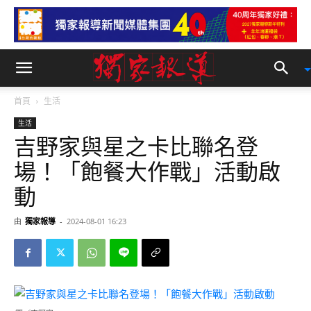
首頁
生活
生活
吉野家與星之卡比聯名登
場！「飽餐大作戰」活動啟
動
由
獨家報導
-
2024-08-01 16:23