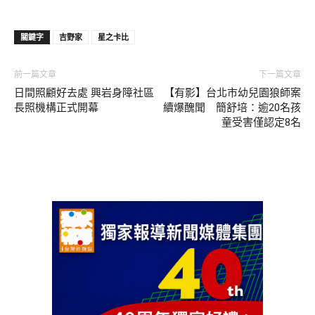
關鍵字
吉野家
星之卡比
前一篇文章
下一篇文章
日間照顧好去處 興岩身障社區
【有影】台北市幼兒園狼師案
長照機構正式開幕
續爆醜聞 簡舒培：逾20名孩
童受害僅認定8名