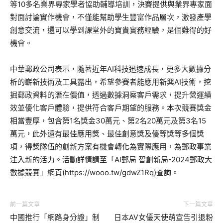
等10多名業界專家學者協助輔導培訓，決賽提供與業界專家面
對面討論實作機會，不僅能幫助學生豐富作品層次，激發產學
創意交流，還可以學到課堂外的寶貴實務經驗，是個難得的好
機會。
中華郵政公司表示，隨著近年AI科技迅速成長，更多大數據分
析的嶄新技術及工具露出，希望參賽者能應用新興AI技術，挖
掘郵政資料的潛在價值，透過數據洞察客戶需求，提升營運績
效並優化客戶體驗，提供符合客戶期望的服務。本次競賽獎金
相當豐厚，包含第1名獎金30萬元、第2名20萬元及第3名15
萬元，此外還有最佳應用獎、最佳創意獎及優等獎等多個獎
項，得獎隊伍的創新方案有機會轉化為實際應用，為郵政事業
注入新的活力。活動詳情請至「AI郵局 智創新局-2024郵政大
數據競賽」網頁(https://wooo.tw/gdwZ1Rq)查詢。
前一篇文章
下一篇文章
中國推行「網路身分證」制
日本AV女優天使萌宣告引退粉