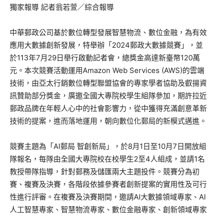
獨家報導 記者翁若萱／綜合報導
中華郵政公司基於數位轉型發展智慧物流、數位金融，為有效
應用大數據創新發展，特舉辦「2024郵政大數據競賽」，並
於113年7月29日舉行啟動記者會，總獎金高達新臺幣120萬
元。本次競賽活動運用Amazon Web Services (AWS)的雲端
技術，由亞太行銷數位轉型聯盟協會的專家學者協助及叡揚資
訊贊助部分獎金，廣邀全國大專院校學生組隊參加，期許拉近
郵政品牌在年輕人心中的社會影響力，從中獲得充滿創意革新
技術的提案，進而落地運用，朝向數位化郵局的新模式邁進。
競賽主題為「AI郵局 智創新局」，於8月1日至10月7日開放組
隊報名，每隊由全國大專院校在校學生2至4人組成，並請1名
教授帶隊指導，針對郵務及儲匯兩大主題投件。競賽分為初
賽、複賽及決賽，各階段依據參賽者創新提案的實用性及可行
性進行評審。在複賽及決賽期間，邀請AI大數據領域專家、AI
人工智慧專家、智慧物流專家、數位金融專家、創新領域專家