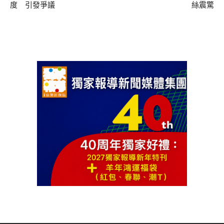
度 引發爭議
絲震驚