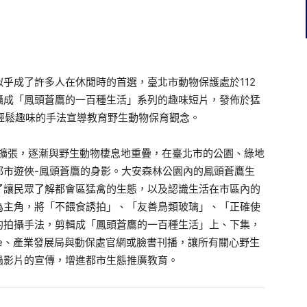
乎成了許多人在休閒時的首選，臺北市動物保護處於112
攝成「鳳頭蒼鷹的一百種生活」系列的趣味短片，發佈於猛
用輕鬆趣味的手法宣導教育野生動物保育觀念。
擴張，逐漸與野生動物棲息地重疊，在臺北市的公園、綠地
都市遊俠-鳳頭蒼鷹的身影。大安森林公園內的鳳頭蒼鷹生
了讓民眾了解都會區猛禽的生態，以及認識生活在市區內的
為主角，將「不餵食誘拍」、「友善鳥類玻璃」、「正確使
的拍攝手法，剪輯成「鳳頭蒼鷹的一百種生活」上、下集，
be、產業發展局與動保處官網或臉書刊播，讓所有關心野生
過影片的宣傳，增進都市生態推廣教育。