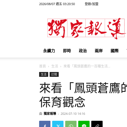
2026/08/07 週五 03:20:50
登錄/加盟
獨
家
報
導
永續力
即時
政治
兩岸
國際
首頁
生活
來看「鳳頭蒼鷹的一百種生活...
生活
訂閱
來看「鳳頭蒼鷹
保育觀念
由
獨家報導
-
2024-07-10 14:16