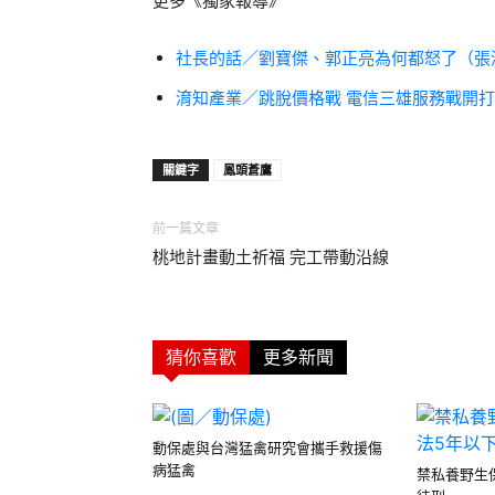
更多《獨家報導》
社長的話／劉寶傑、郭正亮為何都怒了（張
淯知產業／跳脫價格戰 電信三雄服務戰開
關鍵字
鳳頭蒼鷹
前一篇文章
桃地計畫動土祈福 完工帶動沿線
猜你喜歡
更多新聞
動保處與台灣猛禽研究會攜手救援傷
病猛禽
禁私養野生