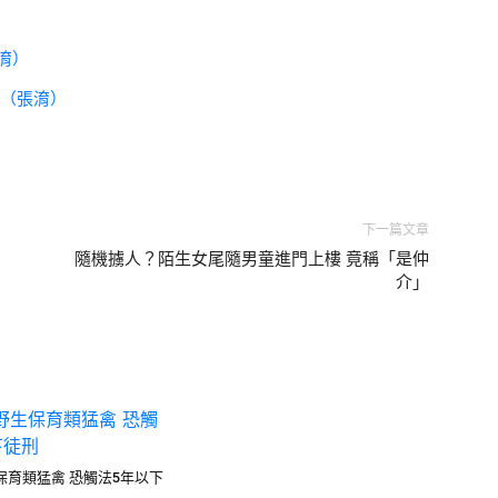
淯）
打（張淯）
下一篇文章
隨機擄人？陌生女尾隨男童進門上樓 竟稱「是仲
介」
保育類猛禽 恐觸法5年以下