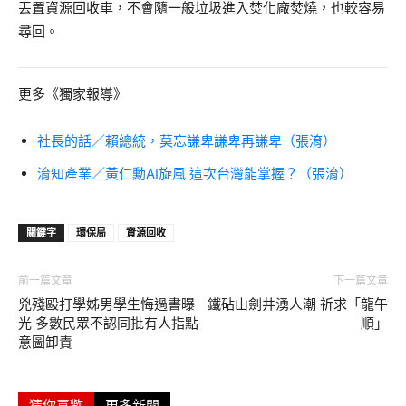
丟置資源回收車，不會隨一般垃圾進入焚化廠焚燒，也較容易
尋回。
更多《獨家報導》
社長的話／賴總統，莫忘謙卑謙卑再謙卑（張淯）
淯知產業／黃仁勳AI旋風 這次台灣能掌握？（張淯）
關鍵字
環保局
資源回收
前一篇文章
下一篇文章
兇殘毆打學姊男學生悔過書曝
鐵砧山劍井湧人潮 祈求「龍午
光 多數民眾不認同批有人指點
順」
意圖卸責