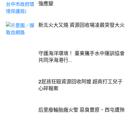
強應變
新北火大又燒 資源回收場凌晨突發大火
守護海洋環境！ 臺東攜手水中運訓協會
共同淨海港行...
2屁孩狂毆資源回收阿嬤 超商打工兒子
心碎報案
后里廢輪胎廠火警 惡臭豐原、西屯遭殃