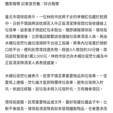
獨家報導 記者張世義／綜合報導
臺北市環保局表示，一位林姓市民將子女的孝親紅包藏於枕頭
中，日前不慎誤將該枕頭丟入中正區清潔隊夜間垃圾收運線上
垃圾車，返家後才想起紅包未取出，隨即通報環保局。環保局
清潔隊獲報後，立即電話聯繫該收運線垃圾車清潔人員，再由
木柵垃圾焚化廠垃圾傾卸平台技工指揮，將車內垃圾置於傾卸
口前平台，便利民眾尋找遺失物，經過3人尋找約30分鐘，尋
回該紅包現金1萬2,000元，林姓市民也向木柵垃圾焚化廠及中
正區清潔隊清潔人員表達感謝。
木柵垃圾焚化廠表示，民眾不慎丟棄重要物品到垃圾車，一定
要馬上通報，焚化廠才能即時攔停垃圾車，避免垃圾倒入貯
坑，依過往經驗，若垃圾未倒入垃圾貯坑，方有機會尋回。
環保局提醒，民眾重要物品或文件，最好收藏在鐵盒子中，比
較不會誤丟，環保局清潔隊員如有發現鐵製物品，也會要求改