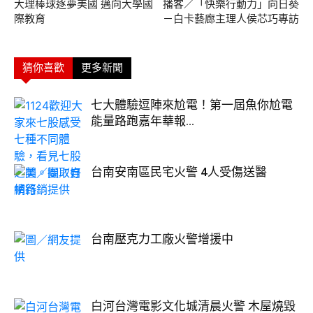
大理棒球逐夢美國 邁向大學國
播客／「快樂行動力」向日葵
際教育
－白卡藝廊主理人侯芯巧專訪
猜你喜歡
更多新聞
七大體驗逗陣來尬電！第一屆魚你尬電
能量路跑嘉年華報...
台南安南區民宅火警 4人受傷送醫
台南壓克力工廠火警增援中
白河台灣電影文化城清晨火警 木屋燒毀