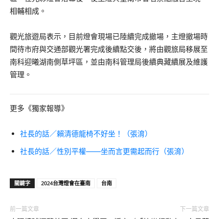
相輔相成。
觀光旅遊局表示，目前燈會現場已陸續完成撤場，主燈撤場時
間待市府與交通部觀光署完成後續點交後，將由觀旅局移展至
南科迎曦湖南側草坪區，並由南科管理局後續典藏續展及維護
管理。
更多《獨家報導》
社長的話／賴清德龍椅不好坐！（張淯）
社長的話／性別平權——坐而言更需起而行（張淯）
關鍵字
2024台灣燈會在臺南
台南
前一篇文章
下一篇文章