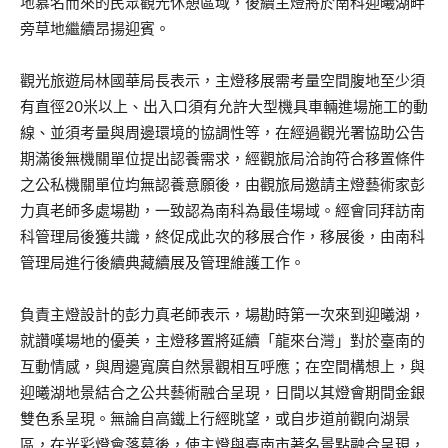
地慕名而來的民眾觀光休憩區域，後續主燈將於南科迎曦湖畔
旁草地繼續昂揚迎賓。
觀光旅遊局林國華局長表示，主燈移展需考量空間腹地至少須
有直徑20米以上、出入口須有允許大型機具車輛進場施工的動
線、並須考量與周邊環境的協調性等，在經過觀光署協助公告
期滿後無機關單位提出認養需求，經觀旅局洽詢符合移置條件
之公私機關單位均無認養意願後，由觀旅局邀請主燈藝術家彭
力真老師多處場勘，一致認為南科為最佳場域。經會同拜訪南
科管理局後獲共識，終促成此次的移展合作，移展後，由南科
管理局進行後續典藏續展及管理維護工作。
負責主燈設計的彭力真老師表示，場勘時第一次來到迎曦湖，
就讚嘆場地的優美，主燈移置將延續「龍來台灣」對於臺南的
互動情感，與周邊寬廣自然景觀相互呼應；在空間構想上，與
迎曦湖地景結合之公共藝術融合呈現，日間以其燈會期間金銀
雙色系呈現。無論自高鐵上行經眺望，或自步道前觀向湖景
區，在光彩燈會落幕後，使主燈與臺南市著名景點融合呈現，