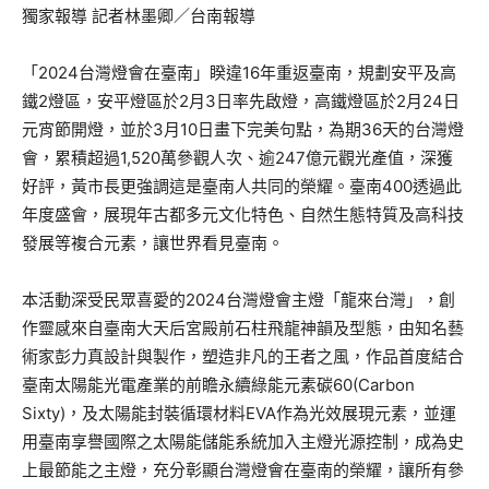
獨家報導 記者林墨卿／台南報導
「2024台灣燈會在臺南」睽違16年重返臺南，規劃安平及高
鐵2燈區，安平燈區於2月3日率先啟燈，高鐵燈區於2月24日
元宵節開燈，並於3月10日畫下完美句點，為期36天的台灣燈
會，累積超過1,520萬參觀人次、逾247億元觀光產值，深獲
好評，黃市長更強調這是臺南人共同的榮耀。臺南400透過此
年度盛會，展現年古都多元文化特色、自然生態特質及高科技
發展等複合元素，讓世界看見臺南。
本活動深受民眾喜愛的2024台灣燈會主燈「龍來台灣」，創
作靈感來自臺南大天后宮殿前石柱飛龍神韻及型態，由知名藝
術家彭力真設計與製作，塑造非凡的王者之風，作品首度結合
臺南太陽能光電產業的前瞻永續綠能元素碳60(Carbon
Sixty)，及太陽能封裝循環材料EVA作為光效展現元素，並運
用臺南享譽國際之太陽能儲能系統加入主燈光源控制，成為史
上最節能之主燈，充分彰顯台灣燈會在臺南的榮耀，讓所有參