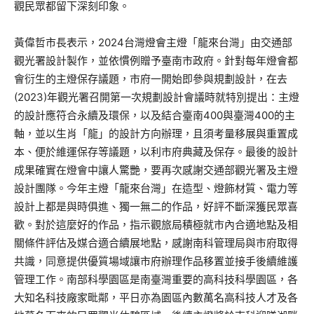
觀民眾都留下深刻印象。
黃偉哲市長表示，2024台灣燈會主燈「龍來台灣」由交通部
觀光署設計製作，並依慣例贈予臺南市政府。針對每年燈會都
會衍生的主燈保存議題，市府一開始即參與規劃設計，在去
(2023)年觀光署召開第一次規劃設計會議時就特別提出：主燈
的設計應符合永續及環保，以及結合臺南400與臺灣400的主
軸，並以生肖「龍」的設計方向辦理，且須考量移展與重置成
本、便於維運保存等議題，以利市府典藏及保存。最後的設計
成果確實在燈會中讓人驚艷，要再次感謝交通部觀光署及主燈
設計團隊。今年主燈「龍來台灣」在造型、燈飾材質、電力等
設計上都是與時俱進、獨一無二的作品，好評不斷深獲民眾喜
歡。對於這麼好的作品，指示觀旅局積極就市內合適地點及相
關條件評估及媒合適合續展地點，感謝南科管理局與市府取得
共識，同意提供優質場域讓市府辦理作品移置並接手後續維護
管理工作。南部科學園區是南臺灣重要的高科技科學園區，各
大知名科技廠家毗鄰，平日亦為園區內數萬名高科技人才及各