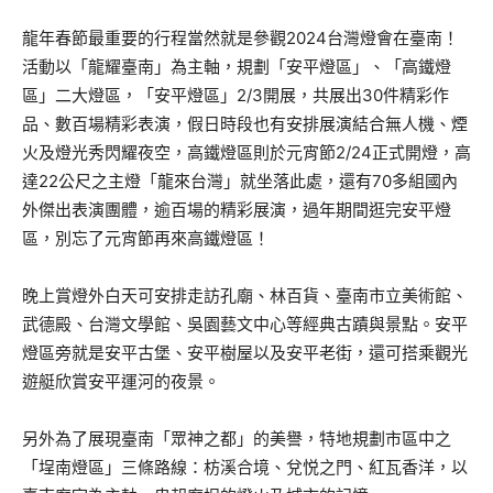
龍年春節最重要的行程當然就是參觀2024台灣燈會在臺南！
活動以「龍耀臺南」為主軸，規劃「安平燈區」、「高鐵燈
區」二大燈區，「安平燈區」2/3開展，共展出30件精彩作
品、數百場精彩表演，假日時段也有安排展演結合無人機、煙
火及燈光秀閃耀夜空，高鐵燈區則於元宵節2/24正式開燈，高
達22公尺之主燈「龍來台灣」就坐落此處，還有70多組國內
外傑出表演團體，逾百場的精彩展演，過年期間逛完安平燈
區，別忘了元宵節再來高鐵燈區！
晚上賞燈外白天可安排走訪孔廟、林百貨、臺南市立美術館、
武德殿、台灣文學館、吳園藝文中心等經典古蹟與景點。安平
燈區旁就是安平古堡、安平樹屋以及安平老街，還可搭乘觀光
遊艇欣賞安平運河的夜景。
另外為了展現臺南「眾神之都」的美譽，特地規劃市區中之
「埕南燈區」三條路線：枋溪合境、兌悦之門、紅瓦香洋，以