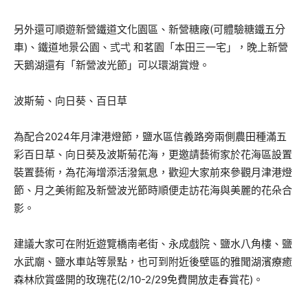
另外還可順遊新營鐵道文化園區、新營糖廠(可體驗糖鐵五分
車)、鐵道地景公園、弎弌 和茗園「本田三一宅」，晚上新營
天鵝湖還有「新營波光節」可以環湖賞燈。
波斯菊、向日葵、百日草
為配合2024年月津港燈節，鹽水區信義路旁兩側農田種滿五
彩百日草、向日葵及波斯菊花海，更邀請藝術家於花海區設置
裝置藝術，為花海增添活潑氣息，歡迎大家前來參觀月津港燈
節、月之美術館及新營波光節時順便走訪花海與美麗的花朵合
影。
建議大家可在附近遊覽橋南老街、永成戲院、鹽水八角樓、鹽
水武廟、鹽水車站等景點，也可到附近後壁區的雅聞湖濱療癒
森林欣賞盛開的玫瑰花(2/10-2/29免費開放走春賞花)。