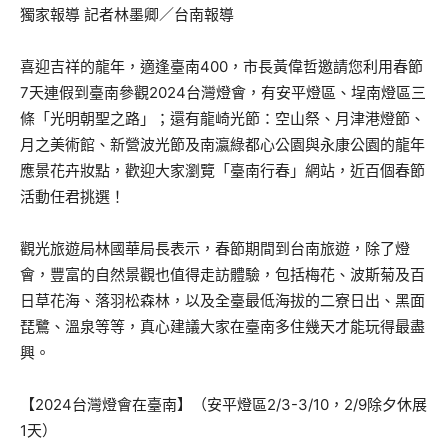
獨家報導 記者林墨卿／台南報導
喜迎吉祥的龍年，適逢臺南400，市長黃偉哲邀請您利用春節
7天連假到臺南參觀2024台灣燈會，有安平燈區、埕南燈區三
條「光明朝聖之路」；還有龍崎光節：空山祭、月津港燈節、
月之美術館、新營波光節及南瀛綠都心公園與永康公園的龍年
應景花卉妝點，歡迎大家瀏覽「臺南行春」網站，近百個春節
活動任君挑選！
觀光旅遊局林國華局長表示，春節期間到台南旅遊，除了燈
會，豐富的自然景觀也值得走訪體驗，包括梅花、波斯菊及百
日草花海、落羽松森林，以及全臺最低海拔的二寮日出、黑面
琵鷺、溫泉等等，真心建議大家在臺南多住幾天才能玩得最盡
興。
【2024台灣燈會在臺南】（安平燈區2/3-3/10，2/9除夕休展
1天）