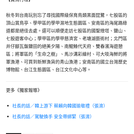
秋冬到台南玩別忘了尋找國際級保育鳥類黑面琵鷺，七股區的
頂山賞鳥亭、學甲區的學甲濕地生態園區、安南區的海尾路綠
道都是絕佳去處。還可以順便走訪七股區的國聖燈塔、鹽山、
七股遊客中心；學甲區的學甲慈濟宮、老塘湖藝術村；北門區
井仔腳瓦盤鹽田的絕美夕陽、南鯤鯓代天府、雙春濱海遊憩
區；將軍區的「生命之樹」、馬沙溝彩繪村、可大啖海鮮的將
軍漁港、可買到新鮮漁貨的青山漁港；安南區的國立台灣歷史
博物館、台江生態園區、台江文化中心等。
更多《獨家報導》
社長的話／韓上游下 蔡賴向韓國瑜敬禮（張淯）
社長的話／駕駛換手 安全帶綁緊（張淯）