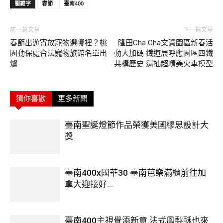
關鍵字
春節
臺南400
前一篇文章
下一篇文章
春節出遊寄放寵物選哪裡？桃
隆田Cha Cha文資園區新春活
園動保處合法寵物旅館名單出
動大加碼 鐵道展呼應園區四鐵
爐
共構歷史 還抽超精美火車模型
猜你喜歡
更多新聞
臺南聖誕燈節作品榮獲美國繆思設計大
獎
臺南400x國華30 臺南芭樂滿櫃前往加
拿大迎接好...
臺南400主視覺添新意 法式鳳梨酥也來