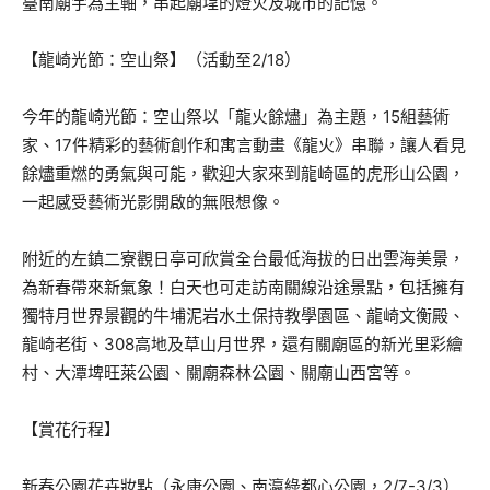
臺南廟宇為主軸，串起廟埕的燈火及城市的記憶。
【龍崎光節：空山祭】（活動至2/18）
今年的龍崎光節：空山祭以「龍火餘燼」為主題，15組藝術
家、17件精彩的藝術創作和寓言動畫《龍火》串聯，讓人看見
餘燼重燃的勇氣與可能，歡迎大家來到龍崎區的虎形山公園，
一起感受藝術光影開啟的無限想像。
附近的左鎮二寮觀日亭可欣賞全台最低海拔的日出雲海美景，
為新春帶來新氣象！白天也可走訪南關線沿途景點，包括擁有
獨特月世界景觀的牛埔泥岩水土保持教學園區、龍崎文衡殿、
龍崎老街、308高地及草山月世界，還有關廟區的新光里彩繪
村、大潭埤旺萊公園、關廟森林公園、關廟山西宮等。
【賞花行程】
新春公園花卉妝點（永康公園、南瀛綠都心公園，2/7-3/3）