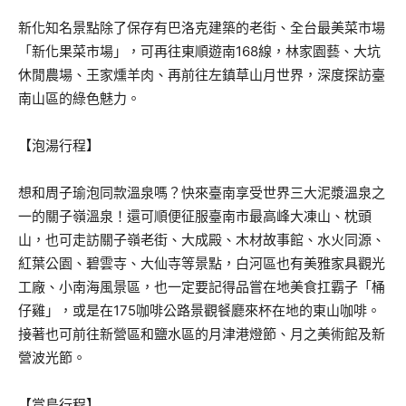
新化知名景點除了保存有巴洛克建築的老街、全台最美菜市場
「新化果菜市場」，可再往東順遊南168線，林家園藝、大坑
休閒農場、王家燻羊肉、再前往左鎮草山月世界，深度探訪臺
南山區的綠色魅力。
【泡湯行程】
想和周子瑜泡同款溫泉嗎？快來臺南享受世界三大泥漿溫泉之
一的關子嶺溫泉！還可順便征服臺南市最高峰大凍山、枕頭
山，也可走訪關子嶺老街、大成殿、木材故事館、水火同源、
紅葉公園、碧雲寺、大仙寺等景點，白河區也有美雅家具觀光
工廠、小南海風景區，也一定要記得品嘗在地美食扛霸子「桶
仔雞」，或是在175咖啡公路景觀餐廳來杯在地的東山咖啡。
接著也可前往新營區和鹽水區的月津港燈節、月之美術館及新
營波光節。
【賞鳥行程】