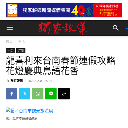
首頁
生活
生活
訂閱
龍喜利來台南春節連假攻略
花燈慶典鳥語花香
由
獨家報導
-
2024-02-05 15:55
圖／台南市觀光旅遊局