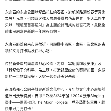
永康區的永康公園以龍盤花柱納春福、遊龍御路迎新春等意象
為設計元素，引領遊客進入層層疊疊的花海世界，步入草坪中
央以「環龍昂首喜迎財」為主題設計而成的迷宮花海，象徵全
體市民朋友在新的一年前程似錦。
永康區距離台南市區很近，可順遊中西區、東區，及北區的古
蹟和文青打卡點及在地小吃。
位於新營區的南瀛綠都心公園，將以「雲龍騰躍境安康」及
「蒼龍偕子高科舉」為主題，打造舒壓療癒的藝術花園，象徵
新的一年物阜民安，大家一起奔赴美好未來。
南瀛綠都心公園旁就是新營文化中心，今年於文化中心廣場前
還展出幾米特展，自即日起至3/24舉辦「2024 幾米Singing
臺南——團圓‧微光The Moon Forgets」戶外藝術裝置展，趕
快來跟月亮打卡！