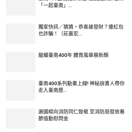
「一起臺南」...
獨家快訊／猜猜，恭喜誰發財？連紅包
也詐騙！（莊嘉宏...
龍耀臺南400年 體育風華展新顏
臺南400系列動畫上線! 神秘說書人帶你
走入臺南歷...
謝國樑向消防同仁致敬 至消防局發放春
節值勤慰問金