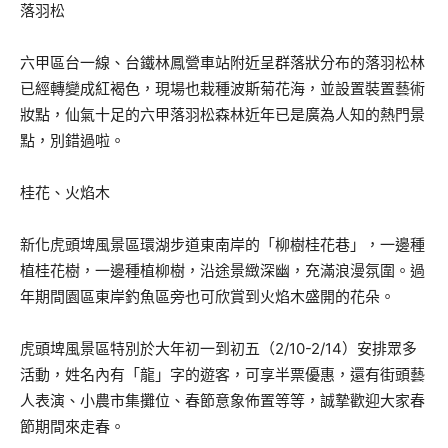
落羽松
六甲區台一線、台鐵林鳳營車站附近呈群落狀分布的落羽松林
已經轉變成紅褐色，現場也栽種波斯菊花海，並設置裝置藝術
妝點，仙氣十足的六甲落羽松森林近年已是廣為人知的熱門景
點，別錯過啦。
桂花、火焰木
新化虎頭埤風景區環湖步道東南岸的「柳樹桂花巷」，一邊種
植桂花樹，一邊種植柳樹，沿途景緻深幽，充滿浪漫氛圍。過
年期間園區東岸釣魚區旁也可欣賞到火焰木盛開的花朵。
虎頭埤風景區特別於大年初一到初五（2/10-2/14）安排眾多
活動，姓名內有「龍」字的遊客，可享半票優惠，還有街頭藝
人表演、小農市集攤位、春節意象佈置等等，誠摯歡迎大家春
節期間來走春。