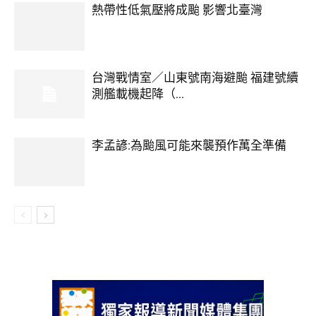
熱帶性低氣壓將成颱 影響北臺灣
台灣戰情室／山東號南海避颱 福建號續
測艦載機起降（...
李孟諺:為颱風可能來襲預作萬全準備