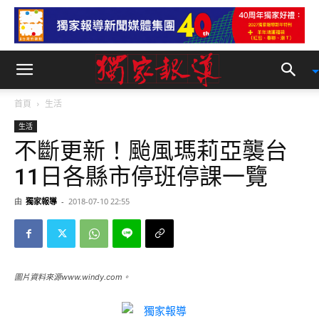
首頁
生活
生活
不斷更新！颱風瑪莉亞襲台
11日各縣市停班停課一覽
由
獨家報導
-
2018-07-10 22:55
圖片資料來源www.windy.com。