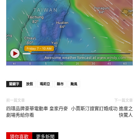
關鍵字
放假
瑪莉亞
縣市
颱風
前一篇文章
下一篇文章
四環品牌豪華電動車 皇家丹麥
小賈斯汀證實訂婚成功 進度之
劇場秀給你看
快驚人
猜你喜歡
更多新聞