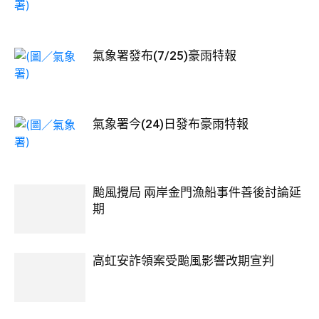
氣象署發布(7/25)豪雨特報
氣象署今(24)日發布豪雨特報
颱風攪局 兩岸金門漁船事件善後討論延
期
高虹安詐領案受颱風影響改期宣判